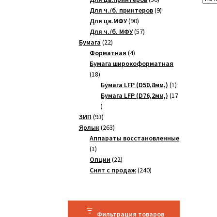
товаров
9
Для ч./б. принтеров
9
90
товаров
Для цв.МФУ
90
товаров
57
Для ч./б. МФУ
57
22
товаров
Бумага
22
товара
4
Форматная
4
товара
Бумага широкоформатная
18
18
товаров
1
Бумага LFP (D50,8мм,)
1
товар
Бумага LFP (D76,2мм,)
17
17
товаров
93
ЗИП
93
товара
263
Ярлык
263
товара
Аппараты восстановленные
1
1
товар
22
Опции
22
товара
240
Снят с продаж
240
товаров
Фильтрация товаров