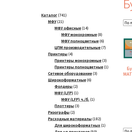
Б
741
Каталог
741
21
товар
МФУ
21
товар
14
МФУ офисные
14
товаров
8
МФУ монохромные
8
товаров
6
МФУ полноцветные
6
товаров
7
ЦПМ производительные
7
4
товаров
Принтеры
4
товара
3
Принтеры монохромные
3
товара
1
Принтеры полноцветные
1
Бу
3
товар
Сетевое оборудование
3
MATT
6
товара
Широкоформатные
6
2
товаров
Фолдеры
2
товара
1
МФУ (LFP)
1
товар
1
МФУ (LFP) ч./б.
1
3
товар
Плоттеры
3
2
товара
Ризографы
2
товара
182
Расходные материалы
182
товара
1
Для широкоформатных
1
50
товар
Для цв.принтеров
50