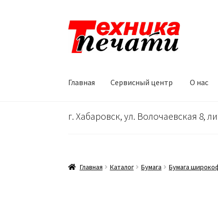
Перейти
Перейти
к
к
навигации
содержимому
Главная
Сервисный центр
О нас
Главная
Сервисный центр
О нас
…
Корзина
г. Хабаровск, ул. Волочаевская 8, ли
Главная
Каталог
Бумага
Бумага широко