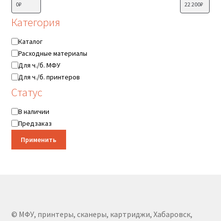
Категория
Категория
Каталог
Расходные материалы
Для ч./б. МФУ
Для ч./б. принтеров
Статус
Статус
В наличии
Предзаказ
Применить
© МФУ, принтеры, сканеры, картриджи, Хабаровск,