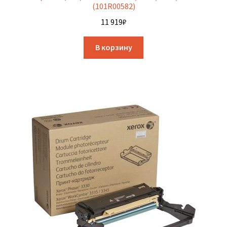
(101R00582)
11 919
₽
В корзину