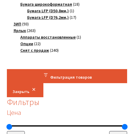
товара
18
Бумага широкоформатная
18
1
товаров
Бумага LFP (D50,8мм,)
1
товар
17
Бумага LFP (D76,2мм,)
17
93
товаров
ЗИП
93
товара
263
Ярлык
263
товара
1
Аппараты восстановленные
1
22
товар
Опции
22
товара
240
Снят с продаж
240
товаров
Фильтрация товаров
Закрыть
Фильтры
Цена