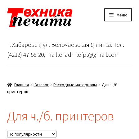
Перейти
Перейти
Меню
к
к
навигации
содержимому
Главная
г. Хабаровск, ул. Волочаевская 8, лит1а. Тел:
Сервисный центр
(4212) 47-55-20, mailto: adm.ofpt@gmail.com
О нас
…
Главная
Каталог
Расходные материалы
Для ч./б.
принтеров
Корзина
Для ч./б. принтеров