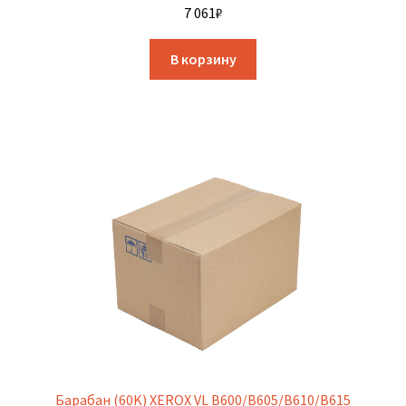
7 061
₽
В корзину
Барабан (60K) XEROX VL B600/B605/B610/B615