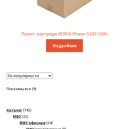
Принт-картридж XEROX Phaser 5335 (10K)
Подробнее
Сортировка:
Показаны все (9)
по
популярности
741
Каталог
741
21
товар
МФУ
21
товар
14
МФУ офисные
14
товаров
8
МФУ монохромные
8