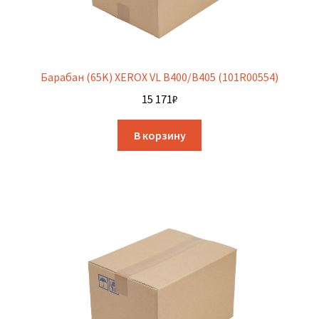
Барабан (65K) XEROX VL B400/B405 (101R00554)
15 171
₽
В корзину