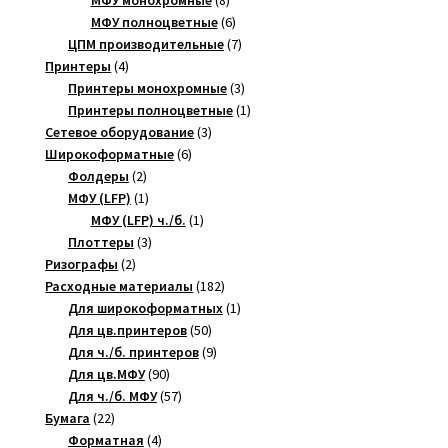
товаров
6
МФУ полноцветные
6
товаров
7
ЦПМ производительные
7
4
товаров
Принтеры
4
товара
3
Принтеры монохромные
3
товара
1
Принтеры полноцветные
1
3
товар
Сетевое оборудование
3
6
товара
Широкоформатные
6
2
товаров
Фолдеры
2
товара
1
МФУ (LFP)
1
товар
1
МФУ (LFP) ч./б.
1
3
товар
Плоттеры
3
2
товара
Ризографы
2
товара
182
Расходные материалы
182
товара
1
Для широкоформатных
1
50
товар
Для цв.принтеров
50
товаров
9
Для ч./б. принтеров
9
90
товаров
Для цв.МФУ
90
товаров
57
Для ч./б. МФУ
57
22
товаров
Бумага
22
товара
4
Форматная
4