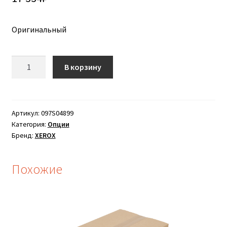
Оригинальный
Количество
В корзину
товара
Xerox
VersaLink
B7001
Артикул:
097S04899
Категория:
Опции
Комплект
Бренд:
XEROX
инициализации
B7025
Похожие