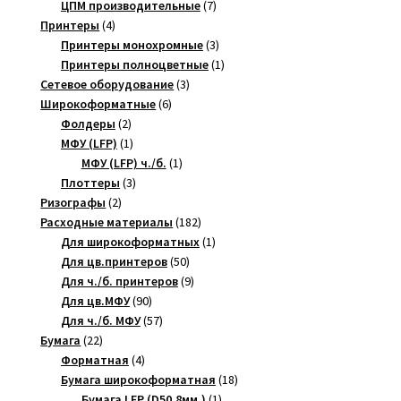
товаров
7
ЦПМ производительные
7
4
товаров
Принтеры
4
товара
3
Принтеры монохромные
3
товара
1
Принтеры полноцветные
1
3
товар
Сетевое оборудование
3
6
товара
Широкоформатные
6
2
товаров
Фолдеры
2
товара
1
МФУ (LFP)
1
товар
1
МФУ (LFP) ч./б.
1
3
товар
Плоттеры
3
2
товара
Ризографы
2
товара
182
Расходные материалы
182
товара
1
Для широкоформатных
1
50
товар
Для цв.принтеров
50
товаров
9
Для ч./б. принтеров
9
90
товаров
Для цв.МФУ
90
товаров
57
Для ч./б. МФУ
57
22
товаров
Бумага
22
товара
4
Форматная
4
товара
18
Бумага широкоформатная
18
1
товаров
Бумага LFP (D50,8мм,)
1