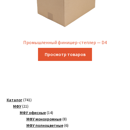
Промышленный финишер-степлер — D4
Просмотр товаров
741
Каталог
741
21
товар
МФУ
21
товар
14
МФУ офисные
14
товаров
8
МФУ монохромные
8
товаров
6
МФУ полноцветные
6