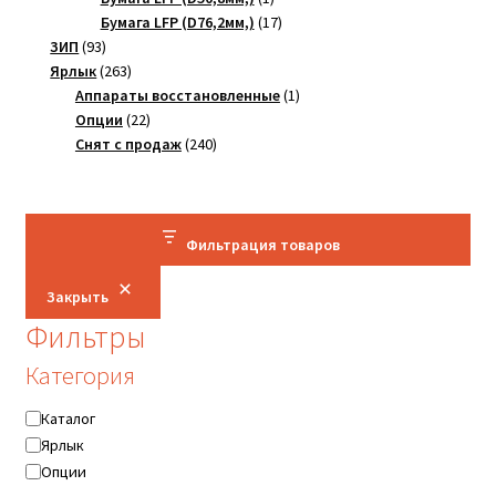
товар
17
Бумага LFP (D76,2мм,)
17
93
товаров
ЗИП
93
товара
263
Ярлык
263
товара
1
Аппараты восстановленные
1
22
товар
Опции
22
товара
240
Снят с продаж
240
товаров
Фильтрация товаров
Закрыть
Фильтры
Категория
Категория
Каталог
Ярлык
Опции