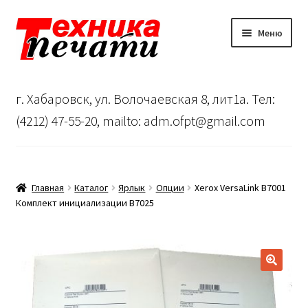
Перейти
Перейти
Меню
к
к
навигации
содержимому
Главная
г. Хабаровск, ул. Волочаевская 8, лит1а. Тел:
Сервисный центр
(4212) 47-55-20, mailto: adm.ofpt@gmail.com
О нас
…
Главная
Каталог
Ярлык
Опции
Xerox VersaLink B7001
Комплект инициализации B7025
Корзина