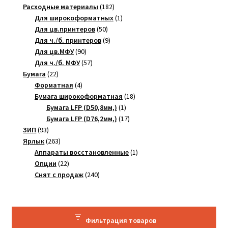
товара
182
Расходные материалы
182
товара
1
Для широкоформатных
1
50
товар
Для цв.принтеров
50
товаров
9
Для ч./б. принтеров
9
90
товаров
Для цв.МФУ
90
товаров
57
Для ч./б. МФУ
57
22
товаров
Бумага
22
товара
4
Форматная
4
товара
18
Бумага широкоформатная
18
1
товаров
Бумага LFP (D50,8мм,)
1
товар
17
Бумага LFP (D76,2мм,)
17
93
товаров
ЗИП
93
товара
263
Ярлык
263
товара
1
Аппараты восстановленные
1
22
товар
Опции
22
товара
240
Снят с продаж
240
товаров
Фильтрация товаров