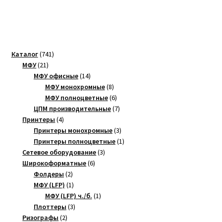
741
Каталог
741
21
товар
МФУ
21
товар
14
МФУ офисные
14
товаров
8
МФУ монохромные
8
товаров
6
МФУ полноцветные
6
товаров
7
ЦПМ производительные
7
4
товаров
Принтеры
4
товара
3
Принтеры монохромные
3
товара
1
Принтеры полноцветные
1
3
товар
Сетевое оборудование
3
6
товара
Широкоформатные
6
2
товаров
Фолдеры
2
товара
1
МФУ (LFP)
1
товар
1
МФУ (LFP) ч./б.
1
3
товар
Плоттеры
3
2
товара
Ризографы
2