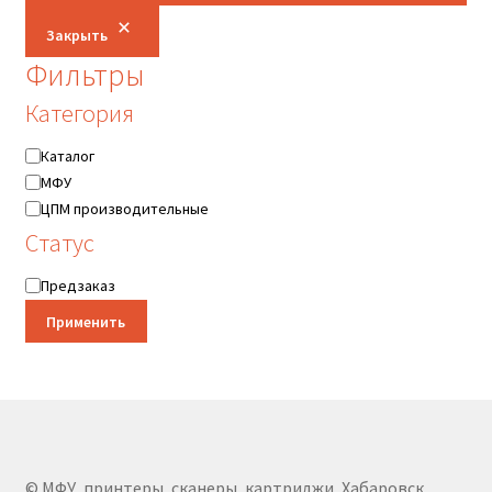
Закрыть
Фильтры
Категория
Категория
Каталог
МФУ
ЦПМ производительные
Статус
Статус
Предзаказ
Применить
© МФУ, принтеры, сканеры, картриджи, Хабаровск,