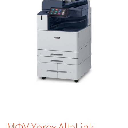
МФУ Xerox AltaLink