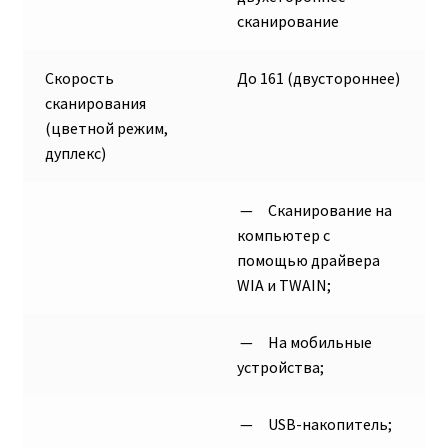
сканирование
Скорость
До 161 (двустороннее)
сканирования
(цветной режим,
дуплекс)
— Cканирование на
компьютер с
помощью драйвера
WIA и TWAIN;
— На мобильные
устройства;
— USB-накопитель;