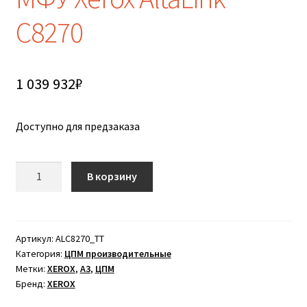
C8270
1 039 932
₽
Доступно для предзаказа
Количество
В корзину
товара
МФУ
Xerox
AltaLink
Артикул:
ALC8270_TT
Категория:
ЦПМ производительные
C8270
Метки:
XEROX
,
А3
,
ЦПМ
Бренд:
XEROX