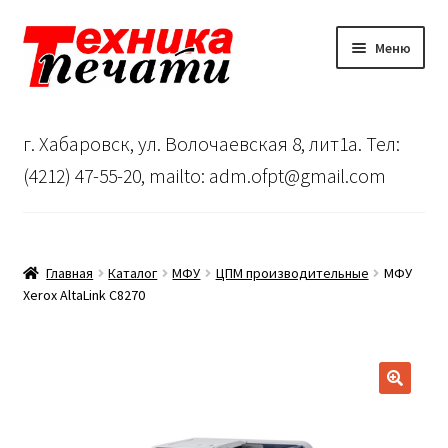
Перейти
Перейти
Меню
к
к
навигации
содержимому
Главная
г. Хабаровск, ул. Волочаевская 8, лит1а. Тел:
Сервисный центр
(4212) 47-55-20, mailto: adm.ofpt@gmail.com
О нас
…
Главная
Каталог
МФУ
ЦПМ производительные
МФУ
Xerox AltaLink C8270
Корзина