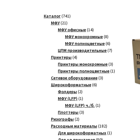
741
Каталог
741
21
товар
МФУ
21
товар
14
МФУ офисные
14
товаров
8
МФУ монохромные
8
товаров
6
МФУ полноцветные
6
товаров
7
ЦПМ производительные
7
4
товаров
Принтеры
4
товара
3
Принтеры монохромные
3
товара
1
Принтеры полноцветные
1
3
товар
Сетевое оборудование
3
6
товара
Широкоформатные
6
2
товаров
Фолдеры
2
товара
1
МФУ (LFP)
1
товар
1
МФУ (LFP) ч./б.
1
3
товар
Плоттеры
3
2
товара
Ризографы
2
товара
182
Расходные материалы
182
товара
1
Для широкоформатных
1
50
товар
Для цв.принтеров
50