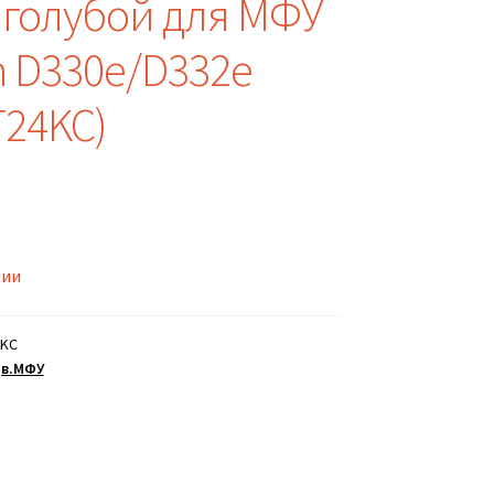
 голубой для МФУ
h D330e/D332e
T24KC)
чии
4KC
цв.МФУ