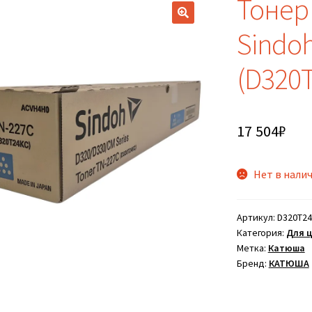
Тонер
Sindo
(D320
17 504
₽
Нет в нали
Артикул:
D320T2
Категория:
Для 
Метка:
Катюша
Бренд:
КАТЮША