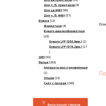
товаров
9
Для ч./б. принтеров
9
90
товаров
Для цв.МФУ
90
товаров
57
Для ч./б. МФУ
57
22
товаров
Бумага
22
Опи
товара
4
Форматная
4
товара
Бумага широкоформатная
18
18
товаров
1
Бумага LFP (D50,8мм,)
1
товар
Бумага LFP (D76,2мм,)
17
17
товаров
93
ЗИП
93
товара
263
Ярлык
263
товара
Аппараты восстановленные
По
1
1
товар
22
Опции
22
товара
240
Снят с продаж
240
товаров
Фильтрация товаров