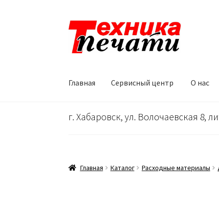
Перейти
Перейти
к
к
навигации
содержимому
Главная
Сервисный центр
О нас
Главная
Сервисный центр
О нас
…
Корзина
г. Хабаровск, ул. Волочаевская 8, ли
Главная
Каталог
Расходные материалы