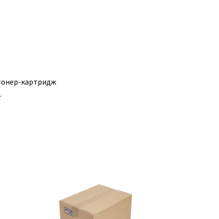
 тонер-картридж
.