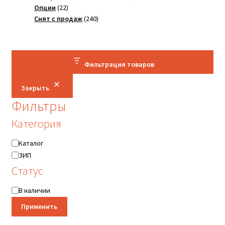
22
товар
Опции
22
товара
240
Снят с продаж
240
товаров
Фильтрация товаров
Закрыть
Фильтры
Категория
Категория
Каталог
ЗИП
Статус
Статус
В наличии
Применить