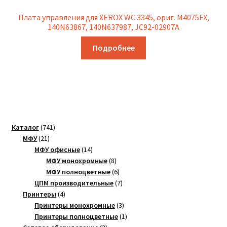
Плата управления для XEROX WC 3345, ориг. M4075FX,
140N63867, 140N637987, JC92-02907A
Подробнее
741
Каталог
741
21
товар
МФУ
21
товар
14
МФУ офисные
14
товаров
8
МФУ монохромные
8
товаров
6
МФУ полноцветные
6
товаров
7
ЦПМ производительные
7
4
товаров
Принтеры
4
товара
3
Принтеры монохромные
3
товара
1
Принтеры полноцветные
1