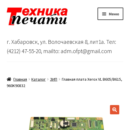
Перейти
Перейти
Меню
к
к
навигации
содержимому
Главная
г. Хабаровск, ул. Волочаевская 8, лит1а. Тел:
Сервисный центр
(4212) 47-55-20, mailto: adm.ofpt@gmail.com
О нас
…
Главная
Каталог
ЗИП
Главная плата Xerox VL B605/B615,
960K90832
Корзина