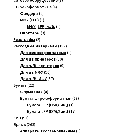
3
товар
Сетевое оборудование
3
6
товара
Широкоформатные
6
2
товаров
Фолдеры
2
товара
1
МФУ (LFP)
1
товар
1
МФУ (LFP) ч./б.
1
3
товар
Плоттеры
3
2
товара
Ризографы
2
товара
182
Расходные материалы
182
товара
1
Для широкоформатных
1
50
товар
Для цв.принтеров
50
товаров
9
Для ч./б. принтеров
9
90
товаров
Для цв.МФУ
90
товаров
57
Для ч./б. МФУ
57
22
товаров
Бумага
22
товара
4
Форматная
4
товара
18
Бумага широкоформатная
18
1
товаров
Бумага LFP (D50,8мм,)
1
товар
17
Бумага LFP (D76,2мм,)
17
93
товаров
ЗИП
93
товара
263
Ярлык
263
товара
1
Аппараты восстановленные
1