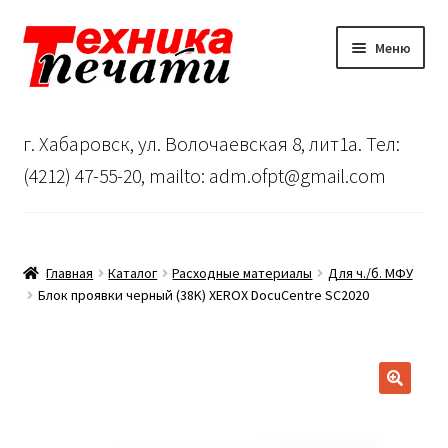
Перейти
Перейти
Меню
к
к
навигации
содержимому
Главная
г. Хабаровск, ул. Волочаевская 8, лит1а. Тел:
Сервисный центр
(4212) 47-55-20, mailto: adm.ofpt@gmail.com
О нас
…
Главная
Каталог
Расходные материалы
Для ч./б. МФУ
Блок проявки черный (38K) XEROX DocuCentre SC2020
Корзина