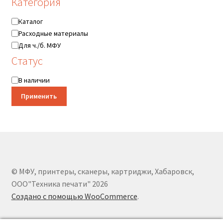
Категория
Категория
Каталог
Расходные материалы
Для ч./б. МФУ
Статус
Статус
В наличии
Применить
© МФУ, принтеры, сканеры, картриджи, Хабаровск,
ООО"Техника печати" 2026
Создано с помощью WooCommerce
.