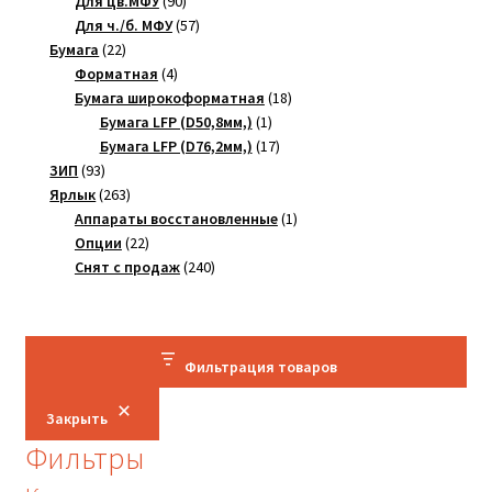
90
товаров
Для цв.МФУ
90
товаров
57
Для ч./б. МФУ
57
22
товаров
Бумага
22
товара
4
Форматная
4
товара
18
Бумага широкоформатная
18
1
товаров
Бумага LFP (D50,8мм,)
1
товар
17
Бумага LFP (D76,2мм,)
17
93
товаров
ЗИП
93
товара
263
Ярлык
263
товара
1
Аппараты восстановленные
1
22
товар
Опции
22
товара
240
Снят с продаж
240
товаров
Фильтрация товаров
Закрыть
Фильтры