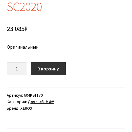
SC2020
23 085
₽
Оригинальный
Количество
В корзину
товара
Блок
проявки
черный
Артикул:
604K91170
Категория:
Для ч./б. МФУ
(38K)
Бренд:
XEROX
XEROX
DocuCentre
SC2020