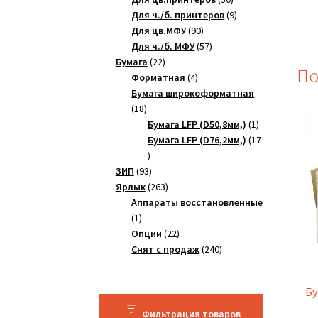
товаров
9
Для ч./б. принтеров
9
90
товаров
Для цв.МФУ
90
товаров
57
Для ч./б. МФУ
57
22
товаров
Бумага
22
По
товара
4
Форматная
4
товара
Бумага широкоформатная
18
18
товаров
1
Бумага LFP (D50,8мм,)
1
товар
Бумага LFP (D76,2мм,)
17
17
товаров
93
ЗИП
93
товара
263
Ярлык
263
товара
Аппараты восстановленные
1
1
товар
22
Опции
22
товара
240
Снят с продаж
240
товаров
Бу
Фильтрация товаров