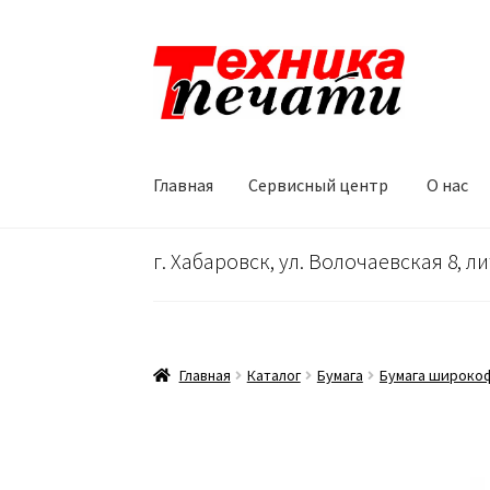
Перейти
Перейти
к
к
навигации
содержимому
Главная
Сервисный центр
О нас
Главная
Сервисный центр
О нас
…
Корзина
г. Хабаровск, ул. Волочаевская 8, ли
Главная
Каталог
Бумага
Бумага широко