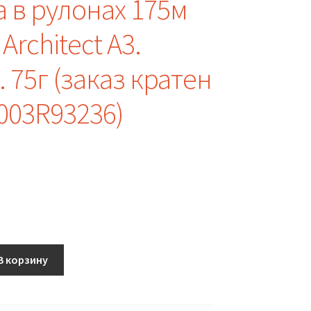
 в рулонах 175м
Architect A3.
 75г (заказ кратен
(003R93236)
В корзину