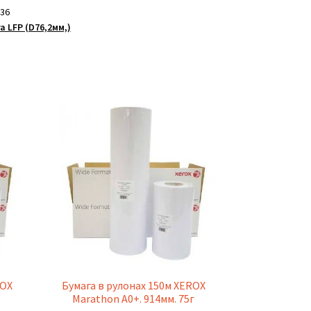
36
а LFP (D76,2мм,)
ROX
Бумага в рулонах 150м XEROX
,
Marathon A0+. 914мм. 75г