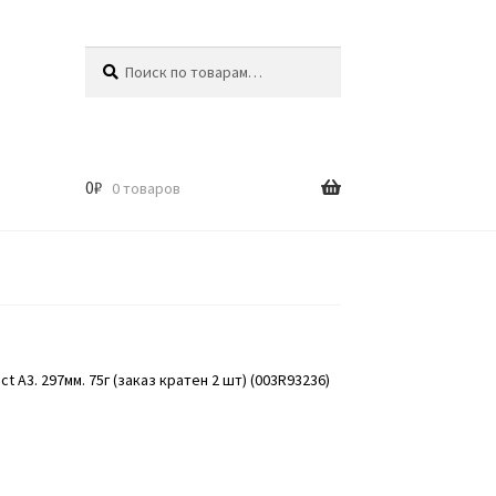
Искать:
Поиск
0
₽
0 товаров
t A3. 297мм. 75г (заказ кратен 2 шт) (003R93236)