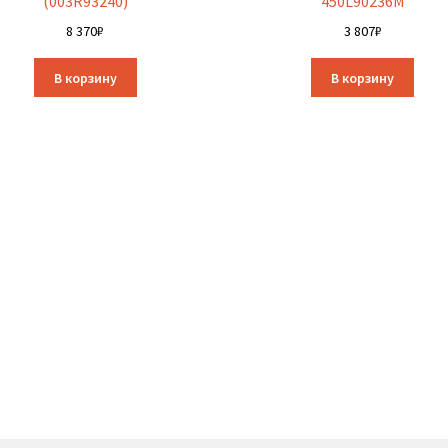
(003R93240)
450L90236M
8 370
₽
3 807
₽
В корзину
В корзину