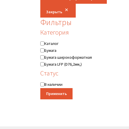
Закрыть
Фильтры
Категория
Категория
Каталог
Бумага
Бумага широкоформатная
Бумага LFP (D76,2мм,)
Статус
Статус
В наличии
Применить