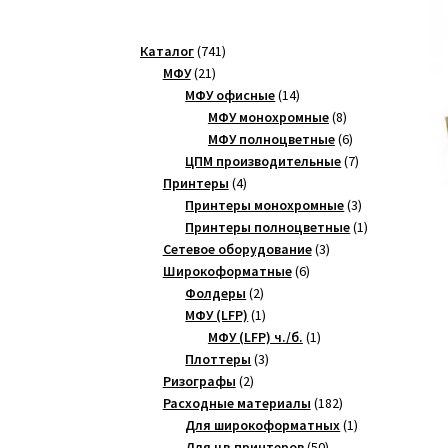
741
Каталог
741
21
товар
МФУ
21
товар
14
МФУ офисные
14
товаров
8
МФУ монохромные
8
товаров
6
МФУ полноцветные
6
товаров
7
ЦПМ производительные
7
4
товаров
Принтеры
4
товара
3
Принтеры монохромные
3
товара
1
Принтеры полноцветные
1
3
товар
Сетевое оборудование
3
6
товара
Широкоформатные
6
2
товаров
Фолдеры
2
товара
1
МФУ (LFP)
1
товар
1
МФУ (LFP) ч./б.
1
3
товар
Плоттеры
3
2
товара
Ризографы
2
товара
182
Расходные материалы
182
товара
1
Для широкоформатных
1
50
товар
Для цв.принтеров
50