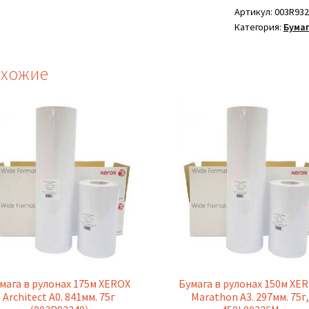
рулонах
Артикул:
003R932
Категория:
Бумаг
175м
XEROX
Architect
хожие
A3.
297мм.
75г
(заказ
кратен
2
шт)
(003R93236)
мага в рулонах 175м XEROX
Бумага в рулонах 150м XE
Architect A0. 841мм. 75г
Marathon A3. 297мм. 75г