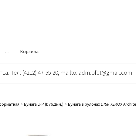
…
Корзина
т1а. Тел: (4212) 47-55-20, mailto: adm.ofpt@gmail.com
форматная
Бумага LFP (D76,2мм,)
Бумага в рулонах 175м XEROX Architec