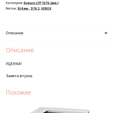
Категория:
Бумага LFP (D76,2мм,)
150м
Метки:
914 мм.
,
D76.2
,
XEROX
XEROX
Marathon
A0+.
914мм.
Описание
75г
Описание
УЦЕНКА!
Замята втулка.
Похожие