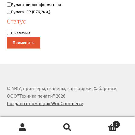
Бумага широкоформатная
Бумага LFP (D76,2мм,)
Статус
Статус
В наличии
Применить
© МФУ, принтеры, сканеры, картриджи, Хабаровск,
ООО"Техника печати" 2026
Создано с помощью WooCommerce
.
0
Искать:
Поиск