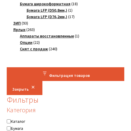
товара
18
Бумага широкоформатная
18
1
товаров
Бумага LFP (D50,8мм,)
1
товар
17
Бумага LFP (D76,2мм,)
17
93
товаров
ЗИП
93
товара
263
Ярлык
263
товара
1
Аппараты восстановленные
1
22
товар
Опции
22
товара
240
Снят с продаж
240
товаров
Фильтрация товаров
Закрыть
Фильтры
Категория
Категория
Каталог
Бумага