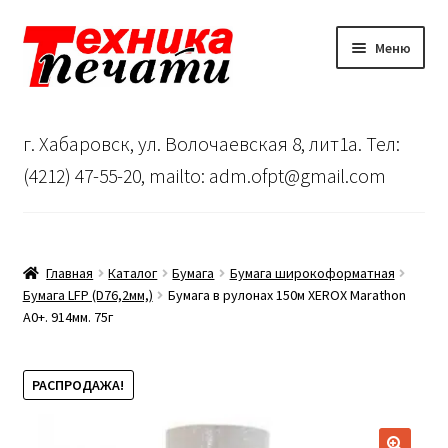
Перейти
Перейти
Меню
к
к
навигации
содержимому
Главная
г. Хабаровск, ул. Волочаевская 8, лит1а. Тел:
Сервисный центр
(4212) 47-55-20, mailto: adm.ofpt@gmail.com
О нас
…
Главная
Каталог
Бумага
Бумага широкоформатная
Бумага LFP (D76,2мм,)
Бумага в рулонах 150м XEROX Marathon
A0+. 914мм. 75г
Корзина
РАСПРОДАЖА!