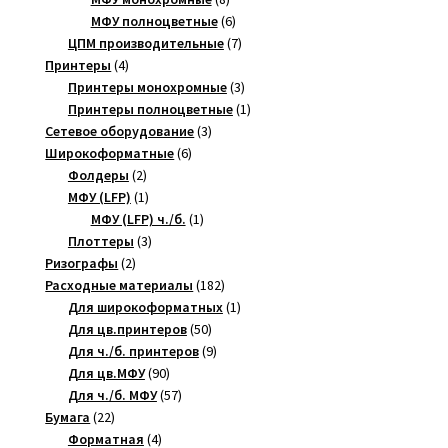
товаров
6
МФУ полноцветные
6
товаров
7
ЦПМ производительные
7
4
товаров
Принтеры
4
товара
3
Принтеры монохромные
3
товара
1
Принтеры полноцветные
1
3
товар
Сетевое оборудование
3
6
товара
Широкоформатные
6
2
товаров
Фолдеры
2
товара
1
МФУ (LFP)
1
товар
1
МФУ (LFP) ч./б.
1
3
товар
Плоттеры
3
2
товара
Ризографы
2
товара
182
Расходные материалы
182
товара
1
Для широкоформатных
1
50
товар
Для цв.принтеров
50
товаров
9
Для ч./б. принтеров
9
90
товаров
Для цв.МФУ
90
товаров
57
Для ч./б. МФУ
57
22
товаров
Бумага
22
товара
4
Форматная
4