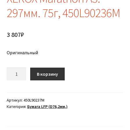
297мм. 75г, 450L90236M
3 807
₽
Оригинальный
Количество
В корзину
товара
Бумага
в
рулонах
Артикул:
450L90237M
Категория:
Бумага LFP (D76,2мм,)
150м
XEROX
Marathon
A3.