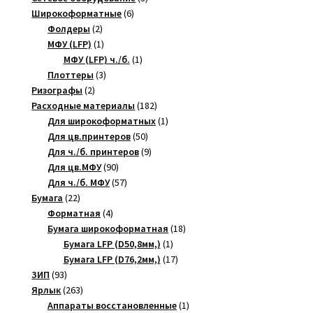
6
товара
Широкоформатные
6
2
товаров
Фолдеры
2
товара
1
МФУ (LFP)
1
товар
1
МФУ (LFP) ч./б.
1
3
товар
Плоттеры
3
2
товара
Ризографы
2
товара
182
Расходные материалы
182
товара
1
Для широкоформатных
1
50
товар
Для цв.принтеров
50
товаров
9
Для ч./б. принтеров
9
90
товаров
Для цв.МФУ
90
товаров
57
Для ч./б. МФУ
57
22
товаров
Бумага
22
товара
4
Форматная
4
товара
18
Бумага широкоформатная
18
1
товаров
Бумага LFP (D50,8мм,)
1
товар
17
Бумага LFP (D76,2мм,)
17
93
товаров
ЗИП
93
товара
263
Ярлык
263
товара
1
Аппараты восстановленные
1