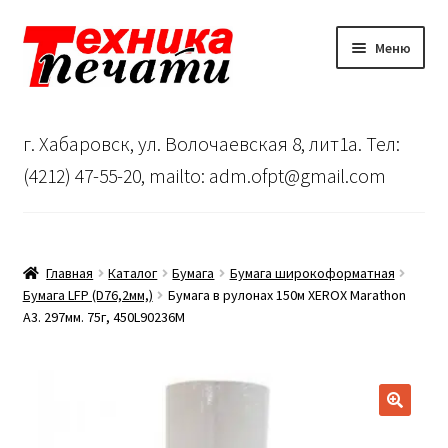
Перейти
Перейти
Меню
к
к
навигации
содержимому
Главная
г. Хабаровск, ул. Волочаевская 8, лит1а. Тел:
Сервисный центр
(4212) 47-55-20, mailto: adm.ofpt@gmail.com
О нас
…
Главная
Каталог
Бумага
Бумага широкоформатная
Бумага LFP (D76,2мм,)
Бумага в рулонах 150м XEROX Marathon
A3. 297мм. 75г, 450L90236M
Корзина