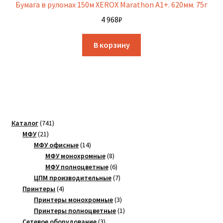
Бумага в рулонах 150м XEROX Marathon A1+. 620мм. 75г
4 968
₽
В корзину
741
Каталог
741
21
товар
МФУ
21
товар
14
МФУ офисные
14
товаров
8
МФУ монохромные
8
товаров
6
МФУ полноцветные
6
товаров
7
ЦПМ производительные
7
4
товаров
Принтеры
4
товара
3
Принтеры монохромные
3
товара
1
Принтеры полноцветные
1
3
товар
Сетевое оборудование
3