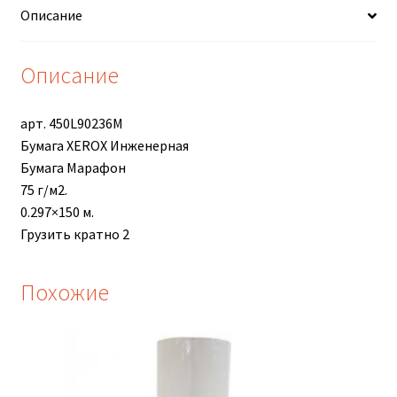
Описание
297мм.
75г,
450L90236M
Описание
арт. 450L90236M
Бумага XEROX Инженерная
Бумага Марафон
75 г/м2.
0.297×150 м.
Грузить кратно 2
Похожие