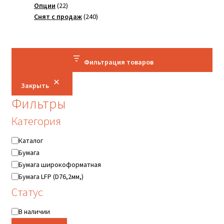
22
товар
Опции
22
товара
240
Снят с продаж
240
товаров
Фильтрация товаров
Закрыть
Фильтры
Категория
Категория
Каталог
Бумага
Бумага широкоформатная
Бумага LFP (D76,2мм,)
Статус
Статус
В наличии