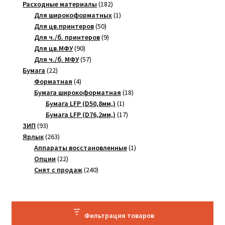
товара
182
Расходные материалы
182
товара
1
Для широкоформатных
1
50
товар
Для цв.принтеров
50
товаров
9
Для ч./б. принтеров
9
90
товаров
Для цв.МФУ
90
товаров
57
Для ч./б. МФУ
57
22
товаров
Бумага
22
товара
4
Форматная
4
товара
18
Бумага широкоформатная
18
1
товаров
Бумага LFP (D50,8мм,)
1
товар
17
Бумага LFP (D76,2мм,)
17
93
товаров
ЗИП
93
товара
263
Ярлык
263
товара
1
Аппараты восстановленные
1
22
товар
Опции
22
товара
240
Снят с продаж
240
товаров
Фильтрация товаров