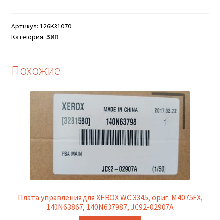
Артикул:
126K31070
Категория:
ЗИП
Похожие
Плата управления для XEROX WC 3345, ориг. M4075FX,
140N63867, 140N637987, JC92-02907A