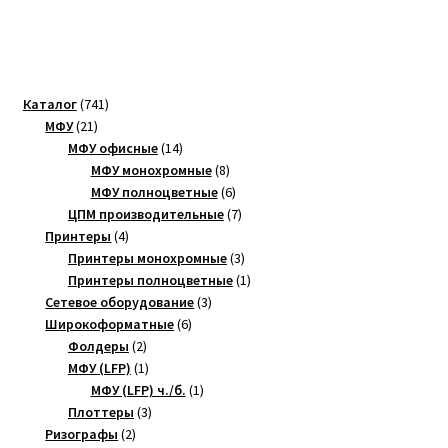
741
Каталог
741
21
товар
МФУ
21
товар
14
МФУ офисные
14
товаров
8
МФУ монохромные
8
товаров
6
МФУ полноцветные
6
товаров
7
ЦПМ производительные
7
4
товаров
Принтеры
4
товара
3
Принтеры монохромные
3
товара
1
Принтеры полноцветные
1
3
товар
Сетевое оборудование
3
6
товара
Широкоформатные
6
2
товаров
Фолдеры
2
товара
1
МФУ (LFP)
1
товар
1
МФУ (LFP) ч./б.
1
3
товар
Плоттеры
3
2
товара
Ризографы
2