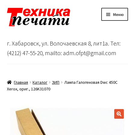
Перейти
Перейти
Меню
к
к
навигации
содержимому
Главная
г. Хабаровск, ул. Волочаевская 8, лит1а. Тел:
Сервисный центр
(4212) 47-55-20, mailto: adm.ofpt@gmail.com
О нас
…
Главная
Каталог
ЗИП
Лампа Галогеновая Dwc 450C
Xerox, ориг., 126K31070
Корзина