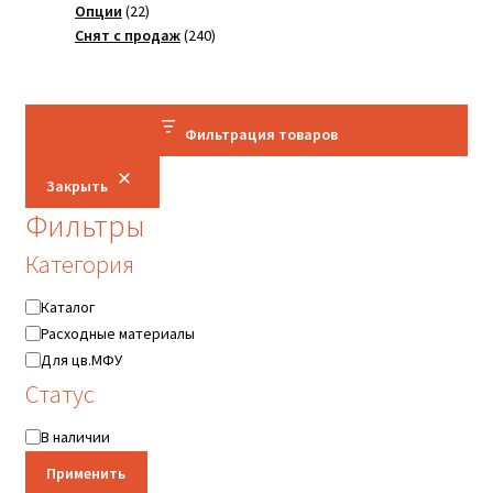
22
товар
Опции
22
товара
240
Снят с продаж
240
товаров
Фильтрация товаров
Закрыть
Фильтры
Категория
Категория
Каталог
Расходные материалы
Для цв.МФУ
Статус
Статус
В наличии
Применить