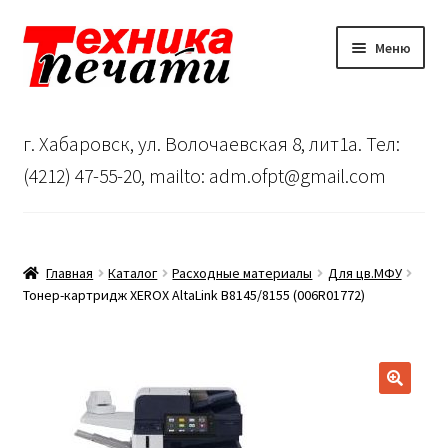
Перейти
Перейти
Меню
к
к
навигации
содержимому
Главная
г. Хабаровск, ул. Волочаевская 8, лит1а. Тел:
Сервисный центр
(4212) 47-55-20, mailto: adm.ofpt@gmail.com
О нас
…
Главная
Каталог
Расходные материалы
Для цв.МФУ
Тонер-картридж XEROX AltaLink B8145/8155 (006R01772)
Корзина