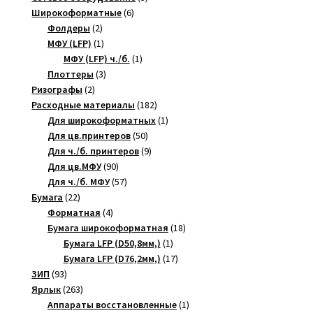
6
товара
Широкоформатные
6
2
товаров
Фолдеры
2
товара
1
МФУ (LFP)
1
товар
1
МФУ (LFP) ч./б.
1
3
товар
Плоттеры
3
2
товара
Ризографы
2
товара
182
Расходные материалы
182
товара
1
Для широкоформатных
1
50
товар
Для цв.принтеров
50
товаров
9
Для ч./б. принтеров
9
90
товаров
Для цв.МФУ
90
товаров
57
Для ч./б. МФУ
57
22
товаров
Бумага
22
товара
4
Форматная
4
товара
18
Бумага широкоформатная
18
1
товаров
Бумага LFP (D50,8мм,)
1
товар
17
Бумага LFP (D76,2мм,)
17
93
товаров
ЗИП
93
товара
263
Ярлык
263
товара
1
Аппараты восстановленные
1