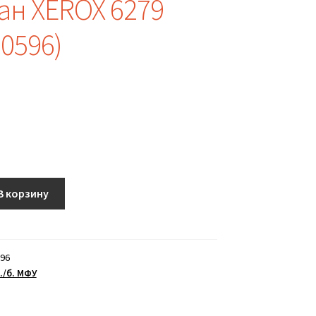
ан XEROX 6279
0596)
В корзину
96
./б. МФУ