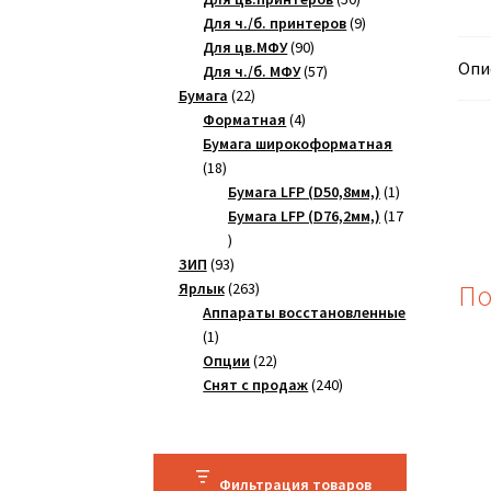
товаров
9
Для ч./б. принтеров
9
90
товаров
Для цв.МФУ
90
Опи
товаров
57
Для ч./б. МФУ
57
22
товаров
Бумага
22
товара
4
Форматная
4
товара
Бумага широкоформатная
18
18
товаров
1
Бумага LFP (D50,8мм,)
1
товар
Бумага LFP (D76,2мм,)
17
17
товаров
93
ЗИП
93
товара
263
По
Ярлык
263
товара
Аппараты восстановленные
1
1
товар
22
Опции
22
товара
240
Снят с продаж
240
товаров
Фильтрация товаров