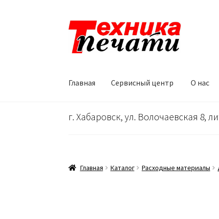
Перейти
Перейти
к
к
навигации
содержимому
Главная
Сервисный центр
О нас
Главная
Сервисный центр
О нас
…
Корзина
г. Хабаровск, ул. Волочаевская 8, ли
Главная
Каталог
Расходные материалы