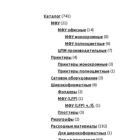
741
Каталог
741
21
товар
МФУ
21
товар
14
МФУ офисные
14
товаров
8
МФУ монохромные
8
товаров
6
МФУ полноцветные
6
товаров
7
ЦПМ производительные
7
4
товаров
Принтеры
4
товара
3
Принтеры монохромные
3
товара
1
Принтеры полноцветные
1
3
товар
Сетевое оборудование
3
6
товара
Широкоформатные
6
2
товаров
Фолдеры
2
товара
1
МФУ (LFP)
1
товар
1
МФУ (LFP) ч./б.
1
3
товар
Плоттеры
3
2
товара
Ризографы
2
товара
182
Расходные материалы
182
товара
1
Для широкоформатных
1
50
товар
Для цв.принтеров
50