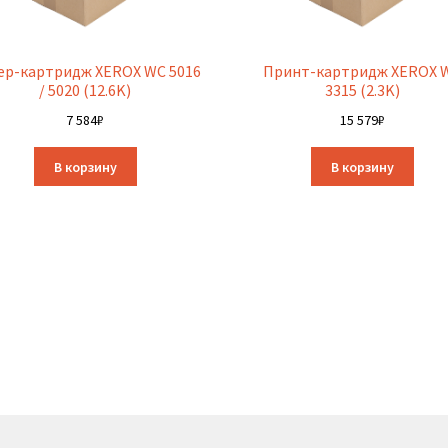
ер-картридж XEROX WC 5016
Принт-картридж XEROX 
/ 5020 (12.6K)
3315 (2.3K)
7 584
₽
15 579
₽
В корзину
В корзину