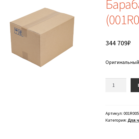
Бараб
(001R0
344 709
₽
Оригинальный
Количество
товара
Барабан
XEROX
6279
Артикул:
001R005
Категория:
Для ч
(001R00596)