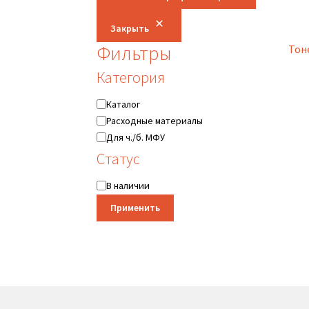
Закрыть
Фильтры
Тон
Категория
Категория
Каталог
Расходные материалы
Для ч./б. МФУ
Статус
Статус
В наличии
Применить