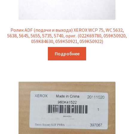
Ролик ADF (подачи и выхода) XEROX WCP 75, WC 5632,
5638, 5645, 5655, 5735, 5740, ориг. (022K69780, 059K50920,
059K84630, 059K50921, 059K50922)
Подробнее