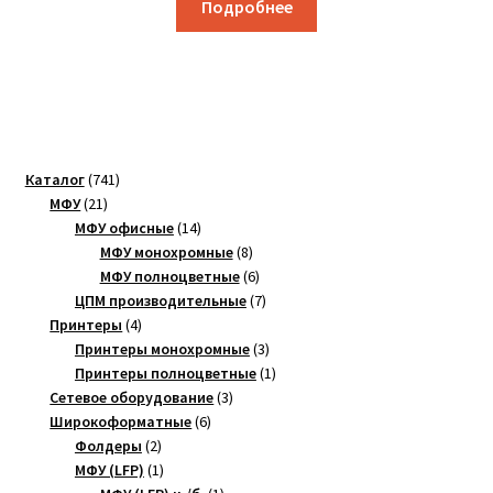
Подробнее
741
Каталог
741
21
товар
МФУ
21
товар
14
МФУ офисные
14
товаров
8
МФУ монохромные
8
товаров
6
МФУ полноцветные
6
товаров
7
ЦПМ производительные
7
4
товаров
Принтеры
4
товара
3
Принтеры монохромные
3
товара
1
Принтеры полноцветные
1
3
товар
Сетевое оборудование
3
6
товара
Широкоформатные
6
2
товаров
Фолдеры
2
товара
1
МФУ (LFP)
1
товар
1