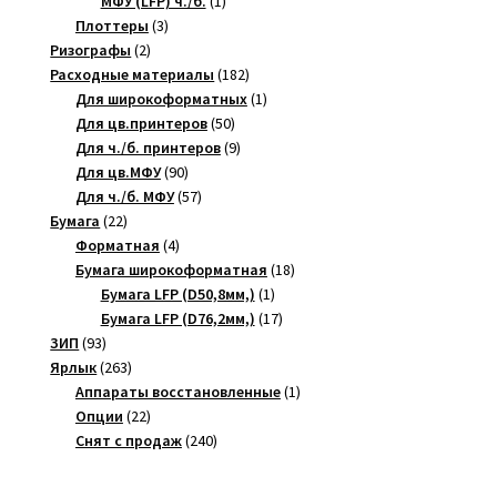
МФУ (LFP) ч./б.
1
3
товар
Плоттеры
3
2
товара
Ризографы
2
товара
182
Расходные материалы
182
товара
1
Для широкоформатных
1
50
товар
Для цв.принтеров
50
товаров
9
Для ч./б. принтеров
9
90
товаров
Для цв.МФУ
90
товаров
57
Для ч./б. МФУ
57
22
товаров
Бумага
22
товара
4
Форматная
4
товара
18
Бумага широкоформатная
18
1
товаров
Бумага LFP (D50,8мм,)
1
товар
17
Бумага LFP (D76,2мм,)
17
93
товаров
ЗИП
93
товара
263
Ярлык
263
товара
1
Аппараты восстановленные
1
22
товар
Опции
22
товара
240
Снят с продаж
240
товаров