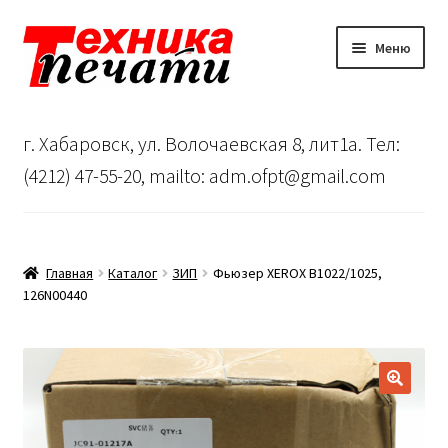
Перейти
Перейти
Меню
к
к
навигации
содержимому
Главная
г. Хабаровск, ул. Волочаевская 8, лит1а. Тел:
Сервисный центр
(4212) 47-55-20, mailto: adm.ofpt@gmail.com
О нас
…
Главная
Каталог
ЗИП
Фьюзер XEROX B1022/1025,
126N00440
Корзина