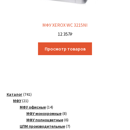
МФУ XEROX WC 3215NI
12 357
₽
Просмотр товаров
741
Каталог
741
21
товар
МФУ
21
товар
14
МФУ офисные
14
товаров
8
МФУ монохромные
8
товаров
6
МФУ полноцветные
6
товаров
7
ЦПМ производительные
7