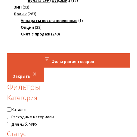
Бумага LFP (D76,2мм,)
17
93
товаров
ЗИП
93
товара
263
Ярлык
263
товара
1
Аппараты восстановленные
1
22
товар
Опции
22
товара
240
Снят с продаж
240
товаров
Фильтрация товаров
Закрыть
Фильтры
Категория
Категория
Каталог
Расходные материалы
Для ч./б. МФУ
Статус