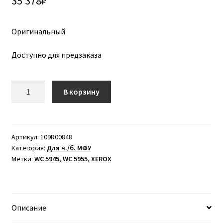
35 378
₽
Оригинальный
Доступно для предзаказа
Количество
В корзину
товара
Фьюзер
(печка)
для
Артикул:
109R00848
Категория:
Для ч./б. МФУ
XEROX
Метки:
WC 5945
,
WC 5955
,
XEROX
WC
5945
/
5955
Описание
(350K)