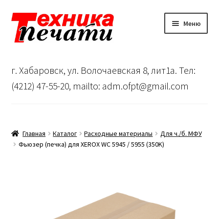
Перейти
Перейти
Меню
к
к
навигации
содержимому
Главная
г. Хабаровск, ул. Волочаевская 8, лит1а. Тел:
Сервисный центр
(4212) 47-55-20, mailto: adm.ofpt@gmail.com
О нас
…
Главная
Каталог
Расходные материалы
Для ч./б. МФУ
Фьюзер (печка) для XEROX WC 5945 / 5955 (350K)
Корзина