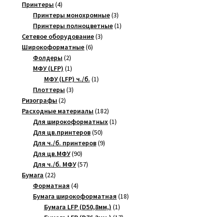
4
товаров
Принтеры
4
товара
3
Принтеры монохромные
3
товара
1
Принтеры полноцветные
1
3
товар
Сетевое оборудование
3
6
товара
Широкоформатные
6
2
товаров
Фолдеры
2
товара
1
МФУ (LFP)
1
товар
1
МФУ (LFP) ч./б.
1
3
товар
Плоттеры
3
2
товара
Ризографы
2
товара
182
Расходные материалы
182
товара
1
Для широкоформатных
1
50
товар
Для цв.принтеров
50
товаров
9
Для ч./б. принтеров
9
90
товаров
Для цв.МФУ
90
товаров
57
Для ч./б. МФУ
57
22
товаров
Бумага
22
товара
4
Форматная
4
товара
18
Бумага широкоформатная
18
1
товаров
Бумага LFP (D50,8мм,)
1
товар
17