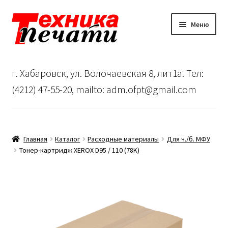
Перейти
Перейти
Меню
к
к
навигации
содержимому
Главная
г. Хабаровск, ул. Волочаевская 8, лит1а. Тел:
Сервисный центр
(4212) 47-55-20, mailto: adm.ofpt@gmail.com
О нас
…
Главная
Каталог
Расходные материалы
Для ч./б. МФУ
Тонер-картридж XEROX D95 / 110 (78K)
Корзина