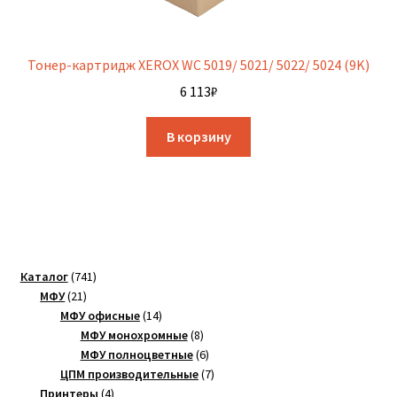
Тонер-картридж XEROX WC 5019/ 5021/ 5022/ 5024 (9K)
6 113
₽
В корзину
741
Каталог
741
21
товар
МФУ
21
товар
14
МФУ офисные
14
товаров
8
МФУ монохромные
8
товаров
6
МФУ полноцветные
6
товаров
7
ЦПМ производительные
7
4
товаров
Принтеры
4