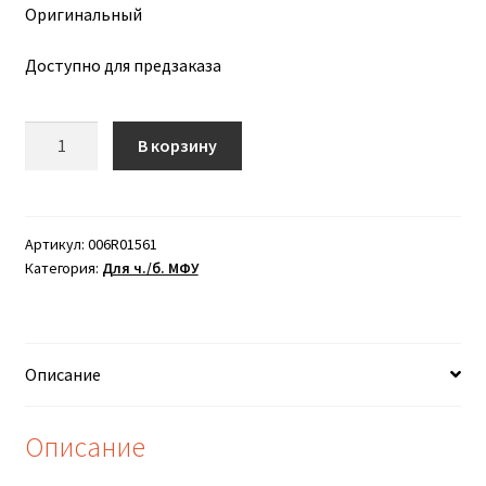
Оригинальный
Доступно для предзаказа
Количество
В корзину
товара
Тонер-
картридж
XEROX
Артикул:
006R01561
Категория:
Для ч./б. МФУ
D95
/
110
(78K)
Описание
Описание