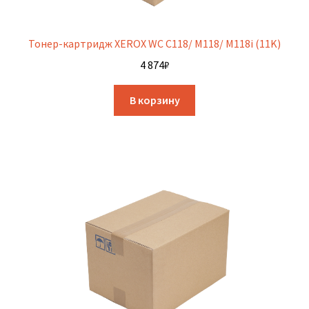
Тонер-картридж XEROX WC C118/ M118/ M118i (11K)
4 874
₽
В корзину