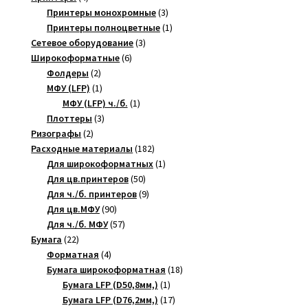
товара
3
Принтеры монохромные
3
товара
1
Принтеры полноцветные
1
3
товар
Сетевое оборудование
3
6
товара
Широкоформатные
6
2
товаров
Фолдеры
2
товара
1
МФУ (LFP)
1
товар
1
МФУ (LFP) ч./б.
1
3
товар
Плоттеры
3
2
товара
Ризографы
2
товара
182
Расходные материалы
182
товара
1
Для широкоформатных
1
50
товар
Для цв.принтеров
50
товаров
9
Для ч./б. принтеров
9
90
товаров
Для цв.МФУ
90
товаров
57
Для ч./б. МФУ
57
22
товаров
Бумага
22
товара
4
Форматная
4
товара
18
Бумага широкоформатная
18
1
товаров
Бумага LFP (D50,8мм,)
1
товар
17
Бумага LFP (D76,2мм,)
17