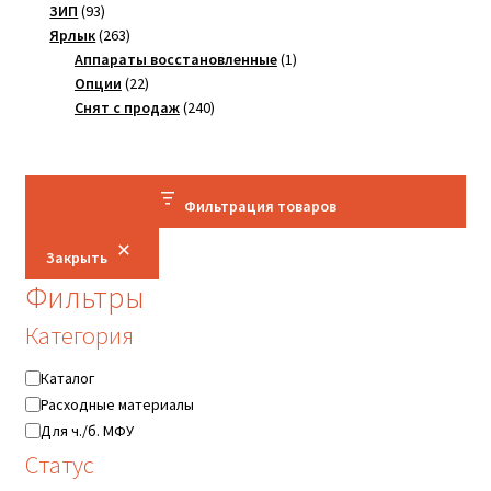
93
товаров
ЗИП
93
товара
263
Ярлык
263
товара
1
Аппараты восстановленные
1
22
товар
Опции
22
товара
240
Снят с продаж
240
товаров
Фильтрация товаров
Закрыть
Фильтры
Категория
Категория
Каталог
Расходные материалы
Для ч./б. МФУ
Статус