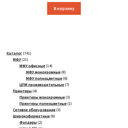
В корзину
741
Каталог
741
21
товар
МФУ
21
товар
14
МФУ офисные
14
товаров
8
МФУ монохромные
8
товаров
6
МФУ полноцветные
6
товаров
7
ЦПМ производительные
7
4
товаров
Принтеры
4
товара
3
Принтеры монохромные
3
товара
1
Принтеры полноцветные
1
3
товар
Сетевое оборудование
3
6
товара
Широкоформатные
6
2
товаров
Фолдеры
2