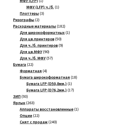
товара
1
МФУ (LFP)
1
товар
1
МФУ (LFP) ч./б.
1
3
товар
Плоттеры
3
2
товара
Ризографы
2
товара
182
Расходные материалы
182
товара
1
Для широкоформатных
1
50
товар
Для цв.принтеров
50
товаров
9
Для ч./б. принтеров
9
90
товаров
Для цв.МФУ
90
товаров
57
Для ч./б. МФУ
57
22
товаров
Бумага
22
товара
4
Форматная
4
товара
18
Бумага широкоформатная
18
1
товаров
Бумага LFP (D50,8мм,)
1
товар
17
Бумага LFP (D76,2мм,)
17
93
товаров
ЗИП
93
товара
263
Ярлык
263
товара
1
Аппараты восстановленные
1
22
товар
Опции
22
товара
240
Снят с продаж
240
товаров