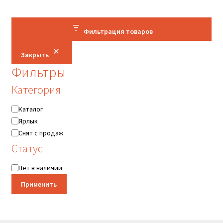
Фильтрация товаров
Закрыть
Фильтры
Категория
Категория
Каталог
Ярлык
Снят с продаж
Статус
Статус
Нет в наличии
Применить