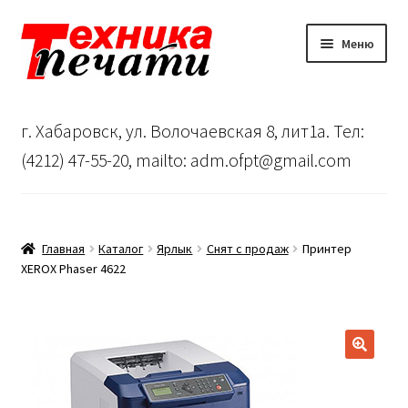
Перейти
Перейти
Меню
к
к
навигации
содержимому
Главная
г. Хабаровск, ул. Волочаевская 8, лит1а. Тел:
Сервисный центр
(4212) 47-55-20, mailto: adm.ofpt@gmail.com
О нас
…
Главная
Каталог
Ярлык
Снят с продаж
Принтер
XEROX Phaser 4622
Корзина