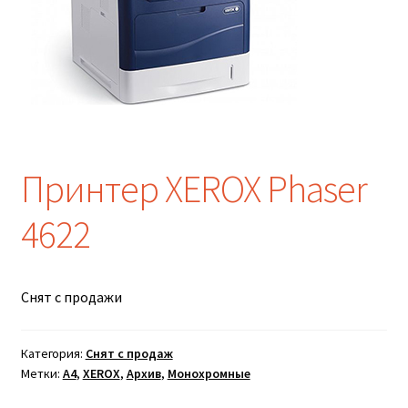
Принтер XEROX Phaser
4622
Снят с продажи
Категория:
Снят с продаж
Метки:
A4
,
XEROX
,
Архив
,
Монохромные