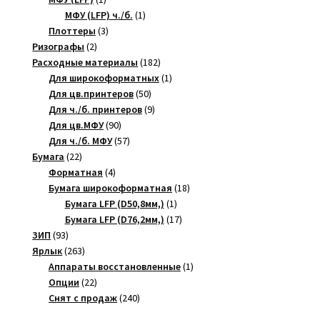
товар
1
МФУ (LFP) ч./б.
1
3
товар
Плоттеры
3
2
товара
Ризографы
2
товара
182
Расходные материалы
182
товара
1
Для широкоформатных
1
50
товар
Для цв.принтеров
50
товаров
9
Для ч./б. принтеров
9
90
товаров
Для цв.МФУ
90
товаров
57
Для ч./б. МФУ
57
22
товаров
Бумага
22
товара
4
Форматная
4
товара
18
Бумага широкоформатная
18
1
товаров
Бумага LFP (D50,8мм,)
1
товар
17
Бумага LFP (D76,2мм,)
17
93
товаров
ЗИП
93
товара
263
Ярлык
263
товара
1
Аппараты восстановленные
1
22
товар
Опции
22
товара
240
Снят с продаж
240
товаров