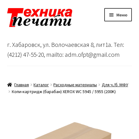
Перейти
Перейти
Меню
к
к
навигации
содержимому
Главная
г. Хабаровск, ул. Волочаевская 8, лит1а. Тел:
Сервисный центр
(4212) 47-55-20, mailto: adm.ofpt@gmail.com
О нас
…
Главная
Каталог
Расходные материалы
Для ч./б. МФУ
Копи-картридж (барабан) XEROX WC 5945 / 5955 (200K)
Корзина