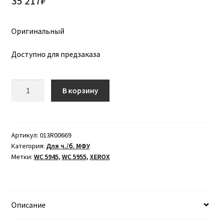
35 217
₽
Оригинальный
Доступно для предзаказа
Количество
В корзину
товара
Копи-
картридж
(барабан)
Артикул:
013R00669
Категория:
Для ч./б. МФУ
XEROX
Метки:
WC 5945
,
WC 5955
,
XEROX
WC
5945
/
5955
Описание
(200K)