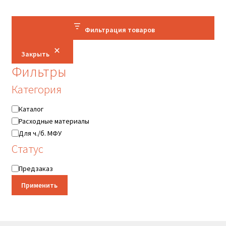
Фильтрация товаров
Закрыть
Фильтры
Категория
Категория
Каталог
Расходные материалы
Для ч./б. МФУ
Статус
Статус
Предзаказ
Применить