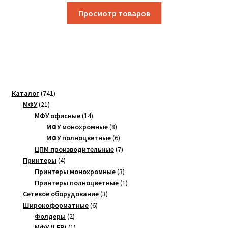
Просмотр товаров
741
Каталог
741
21
товар
МФУ
21
товар
14
МФУ офисные
14
товаров
8
МФУ монохромные
8
товаров
6
МФУ полноцветные
6
товаров
7
ЦПМ производительные
7
4
товаров
Принтеры
4
товара
3
Принтеры монохромные
3
товара
1
Принтеры полноцветные
1
3
товар
Сетевое оборудование
3
6
товара
Широкоформатные
6
2
товаров
Фолдеры
2
товара
1
МФУ (LFP)
1