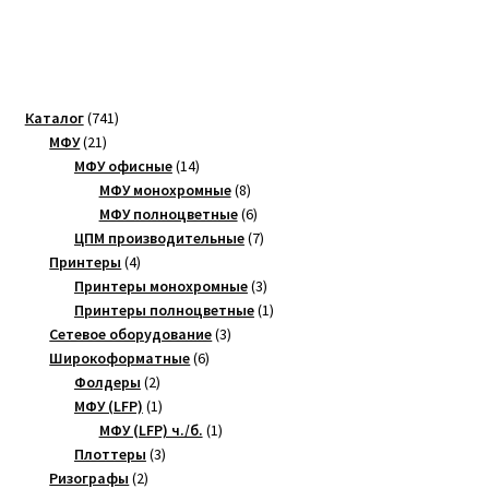
741
Каталог
741
21
товар
МФУ
21
товар
14
МФУ офисные
14
товаров
8
МФУ монохромные
8
товаров
6
МФУ полноцветные
6
товаров
7
ЦПМ производительные
7
4
товаров
Принтеры
4
товара
3
Принтеры монохромные
3
товара
1
Принтеры полноцветные
1
3
товар
Сетевое оборудование
3
6
товара
Широкоформатные
6
2
товаров
Фолдеры
2
товара
1
МФУ (LFP)
1
товар
1
МФУ (LFP) ч./б.
1
3
товар
Плоттеры
3
2
товара
Ризографы
2