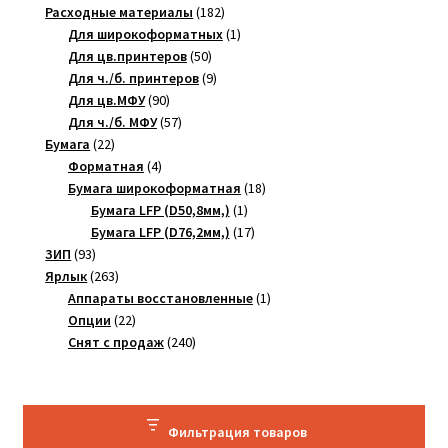
товара
182
Расходные материалы
182
товара
1
Для широкоформатных
1
50
товар
Для цв.принтеров
50
товаров
9
Для ч./б. принтеров
9
90
товаров
Для цв.МФУ
90
товаров
57
Для ч./б. МФУ
57
22
товаров
Бумага
22
товара
4
Форматная
4
товара
18
Бумага широкоформатная
18
1
товаров
Бумага LFP (D50,8мм,)
1
товар
17
Бумага LFP (D76,2мм,)
17
93
товаров
ЗИП
93
товара
263
Ярлык
263
товара
1
Аппараты восстановленные
1
22
товар
Опции
22
товара
240
Снят с продаж
240
товаров
Фильтрация товаров