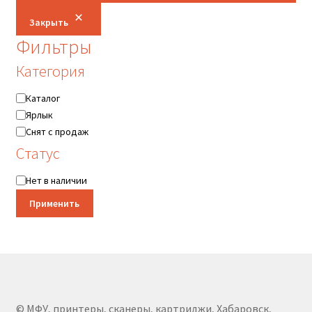
Закрыть
Фильтры
Категория
Категория
Каталог
Ярлык
Снят с продаж
Статус
Статус
Нет в наличии
Применить
© МФУ, принтеры, сканеры, картриджи, Хабаровск,