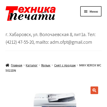
Перейти
Перейти
Меню
к
к
навигации
содержимому
Главная
г. Хабаровск, ул. Волочаевская 8, лит1а. Тел:
Сервисный центр
(4212) 47-55-20, mailto: adm.ofpt@gmail.com
О нас
…
Главная
Каталог
Ярлык
Снят с продаж
МФУ XEROX WC
5022DN
Корзина