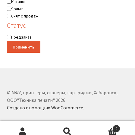
Категория
Каталог
Ярлык
Снят с продаж
Статус
Статус
Предзаказ
Применить
© МФУ, принтеры, сканеры, картриджи, Хабаровск,
ООО"Техника печати" 2026
Создано с помощью WooCommerce
.
0