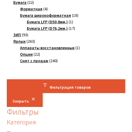
22
товаров
Бумага
22
товара
4
Форматная
4
товара
18
Бумага широкоформатная
18
1
товаров
Бумага LFP (D50,8мм,)
1
товар
17
Бумага LFP (D76,2мм,)
17
93
товаров
ЗИП
93
товара
263
Ярлык
263
товара
1
Аппараты восстановленные
1
22
товар
Опции
22
товара
240
Снят с продаж
240
товаров
Фильтрация товаров
Закрыть
Фильтры
Категория