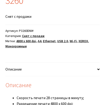
3260
Снят с продажи
Артикул:
P3260DNI#
Категория:
Снят с продаж
Метки:
4800 х 600 dpi
,
A4
,
Ethernet
,
USB 2.0
,
Wi-Fi
,
XEROX
,
Монохромные
Описание
Описание
Скорость печати 28 страницы в минуту;
Разрешение печати 4800 х 600 dpi;