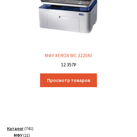
МФУ XEROX WC 3225NI
12 357
₽
Просмотр товаров
741
Каталог
741
21
товар
МФУ
21