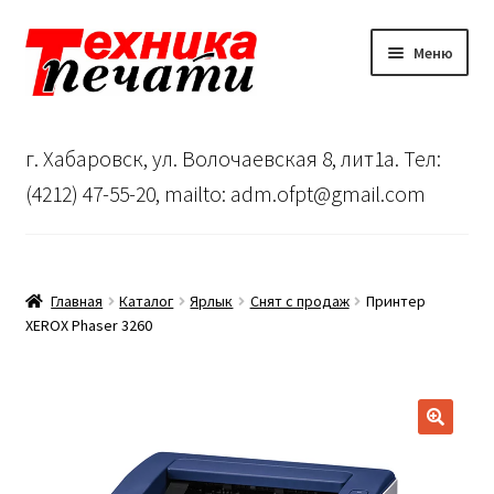
Перейти
Перейти
Меню
к
к
навигации
содержимому
Главная
г. Хабаровск, ул. Волочаевская 8, лит1а. Тел:
Сервисный центр
(4212) 47-55-20, mailto: adm.ofpt@gmail.com
О нас
…
Главная
Каталог
Ярлык
Снят с продаж
Принтер
XEROX Phaser 3260
Корзина