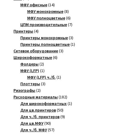
товар
14
МФУ офисные
14
товаров
8
МФУ монохромные
8
товаров
6
МФУ полноцветные
6
товаров
7
ЦПМ производительные
7
4
товаров
Принтеры
4
товара
3
Принтеры монохромные
3
товара
1
Принтеры полноцветные
1
3
товар
Сетевое оборудование
3
6
товара
Широкоформатные
6
2
товаров
Фолдеры
2
товара
1
МФУ (LFP)
1
товар
1
МФУ (LFP) ч./б.
1
3
товар
Плоттеры
3
2
товара
Ризографы
2
товара
182
Расходные материалы
182
товара
1
Для широкоформатных
1
50
товар
Для цв.принтеров
50
товаров
9
Для ч./б. принтеров
9
90
товаров
Для цв.МФУ
90
товаров
57
Для ч./б. МФУ
57