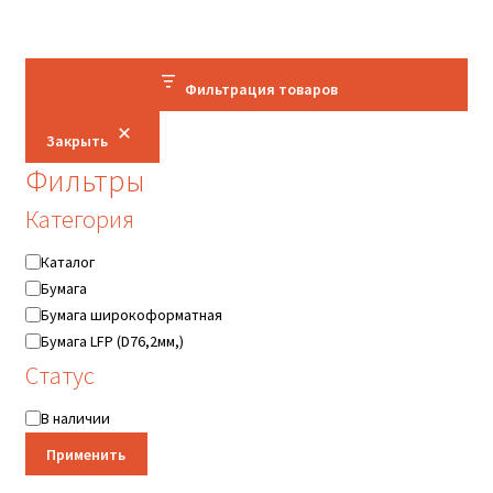
товаров
Фильтрация товаров
Закрыть
Фильтры
Категория
Категория
Каталог
Бумага
Бумага широкоформатная
Бумага LFP (D76,2мм,)
Статус
Статус
В наличии
Применить