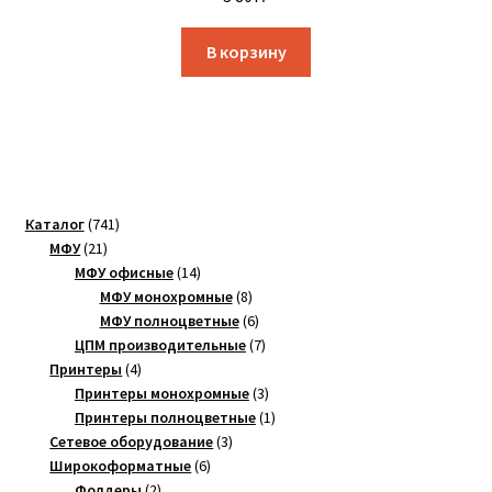
В корзину
741
Каталог
741
21
товар
МФУ
21
товар
14
МФУ офисные
14
товаров
8
МФУ монохромные
8
товаров
6
МФУ полноцветные
6
товаров
7
ЦПМ производительные
7
4
товаров
Принтеры
4
товара
3
Принтеры монохромные
3
товара
1
Принтеры полноцветные
1
3
товар
Сетевое оборудование
3
6
товара
Широкоформатные
6
2
товаров
Фолдеры
2