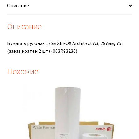
Описание
620мм.
75г
Описание
Бумага в рулонах 175м XEROX Architect A3, 297мм, 75г
(заказ кратен 2 шт) (003R93236)
Похожие