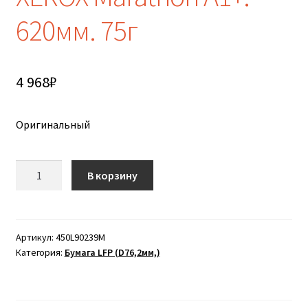
620мм. 75г
4 968
₽
Оригинальный
Количество
В корзину
товара
Бумага
в
рулонах
Артикул:
450L90239M
Категория:
Бумага LFP (D76,2мм,)
150м
XEROX
Marathon
A1+.