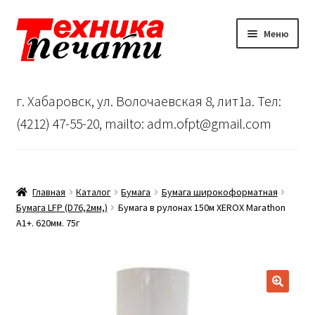
Перейти
Перейти
Меню
к
к
навигации
содержимому
Главная
г. Хабаровск, ул. Волочаевская 8, лит1а. Тел:
Сервисный центр
(4212) 47-55-20, mailto: adm.ofpt@gmail.com
О нас
…
Главная
Каталог
Бумага
Бумага широкоформатная
Бумага LFP (D76,2мм,)
Бумага в рулонах 150м XEROX Marathon
A1+. 620мм. 75г
Корзина