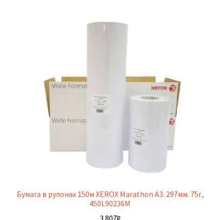
Бумага в рулонах 150м XEROX Marathon A3. 297мм. 75г,
450L90236M
3 807
₽