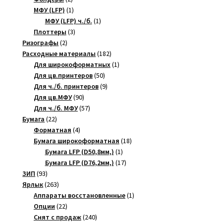
товара
1
МФУ (LFP)
1
товар
1
МФУ (LFP) ч./б.
1
3
товар
Плоттеры
3
2
товара
Ризографы
2
товара
182
Расходные материалы
182
товара
1
Для широкоформатных
1
50
товар
Для цв.принтеров
50
товаров
9
Для ч./б. принтеров
9
90
товаров
Для цв.МФУ
90
товаров
57
Для ч./б. МФУ
57
22
товаров
Бумага
22
товара
4
Форматная
4
товара
18
Бумага широкоформатная
18
1
товаров
Бумага LFP (D50,8мм,)
1
товар
17
Бумага LFP (D76,2мм,)
17
93
товаров
ЗИП
93
товара
263
Ярлык
263
товара
1
Аппараты восстановленные
1
22
товар
Опции
22
товара
240
Снят с продаж
240