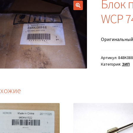
Блок 
WCP 7
Оригинальный
Артикул:
848K088
Категория:
ЗИП
хожие