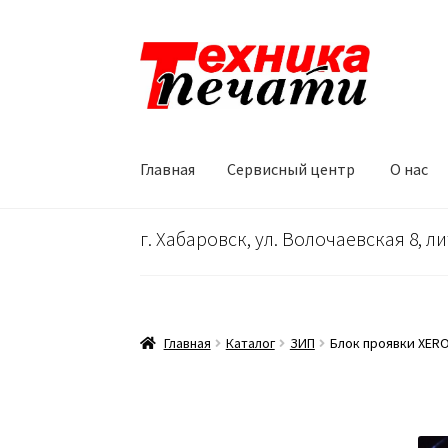
Перейти
Перейти
к
к
навигации
содержимому
Главная
Сервисный центр
О нас
Главная
Сервисный центр
О нас
…
Корзина
г. Хабаровск, ул. Волочаевская 8, ли
Главная
Каталог
ЗИП
Блок проявки XERO