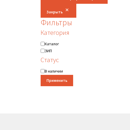
Закрыть
Фильтры
Категория
Категория
Каталог
ЗИП
Статус
Статус
В наличии
Применить