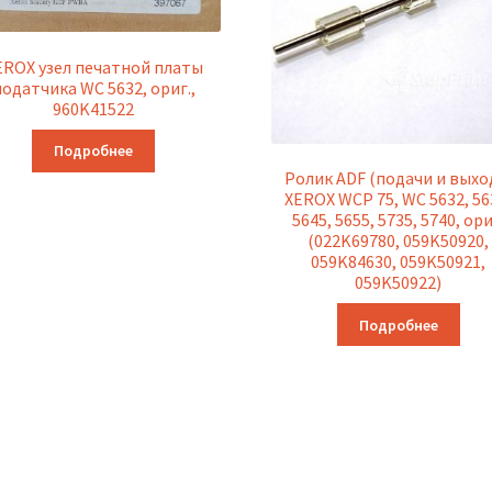
EROX узел печатной платы
податчика WC 5632, ориг.,
960K41522
Подробнее
Ролик ADF (подачи и выхо
XEROX WCP 75, WC 5632, 56
5645, 5655, 5735, 5740, ори
(022K69780, 059K50920,
059K84630, 059K50921,
059K50922)
Подробнее