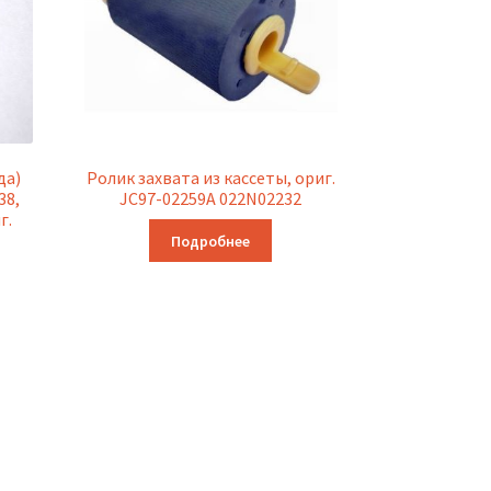
да)
Ролик захвата из кассеты, ориг.
38,
JC97-02259A 022N02232
г.
Подробнее