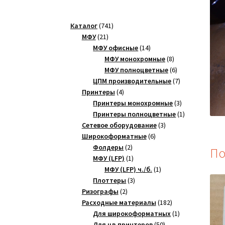
741
Каталог
741
21
товар
МФУ
21
товар
14
МФУ офисные
14
товаров
8
МФУ монохромные
8
товаров
6
МФУ полноцветные
6
товаров
7
ЦПМ производительные
7
4
товаров
Принтеры
4
товара
3
Принтеры монохромные
3
товара
1
Принтеры полноцветные
1
3
товар
Сетевое оборудование
3
6
товара
Широкоформатные
6
2
товаров
Фолдеры
2
По
товара
1
МФУ (LFP)
1
товар
1
МФУ (LFP) ч./б.
1
3
товар
Плоттеры
3
2
товара
Ризографы
2
товара
182
Расходные материалы
182
товара
1
Для широкоформатных
1
50
товар
Для цв.принтеров
50