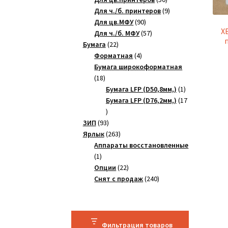
товаров
9
Для ч./б. принтеров
9
90
товаров
Для цв.МФУ
90
X
товаров
57
Для ч./б. МФУ
57
22
товаров
Бумага
22
товара
4
Форматная
4
товара
Бумага широкоформатная
18
18
товаров
1
Бумага LFP (D50,8мм,)
1
товар
Бумага LFP (D76,2мм,)
17
17
товаров
93
ЗИП
93
товара
263
Ярлык
263
товара
Аппараты восстановленные
1
1
товар
22
Опции
22
товара
240
Снят с продаж
240
товаров
Фильтрация товаров