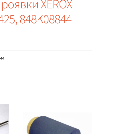
проявки XEROX
425, 848K08844
44