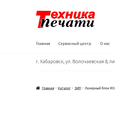
Перейти
Перейти
к
к
навигации
содержимому
Главная
Сервисный центр
О нас
Главная
Сервисный центр
О нас
…
Корзина
г. Хабаровск, ул. Волочаевская 8, ли
Главная
Каталог
ЗИП
Лазерный блок ROS