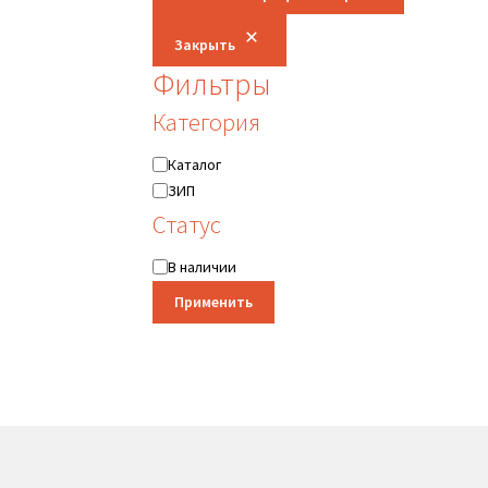
Закрыть
Фильтры
Категория
Категория
Каталог
ЗИП
Статус
Статус
В наличии
Применить