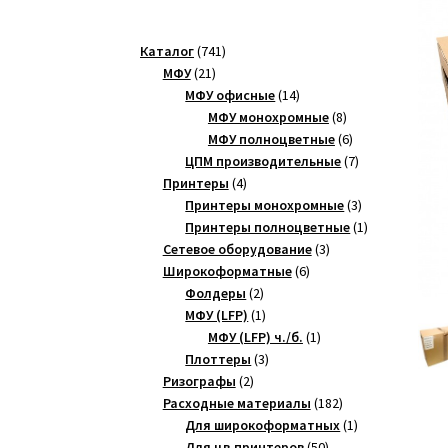
741
Каталог
741
21
товар
МФУ
21
товар
14
МФУ офисные
14
товаров
8
МФУ монохромные
8
товаров
6
МФУ полноцветные
6
товаров
7
ЦПМ производительные
7
4
товаров
Принтеры
4
товара
3
Принтеры монохромные
3
товара
1
Принтеры полноцветные
1
3
товар
Сетевое оборудование
3
6
товара
Широкоформатные
6
2
товаров
Фолдеры
2
товара
1
МФУ (LFP)
1
товар
1
МФУ (LFP) ч./б.
1
3
товар
Плоттеры
3
2
товара
Ризографы
2
товара
182
Расходные материалы
182
товара
1
Для широкоформатных
1
50
товар
Для цв.принтеров
50