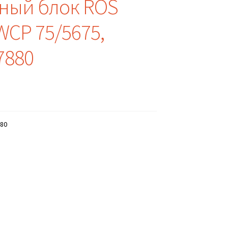
ный блок ROS
WCP 75/5675,
7880
80