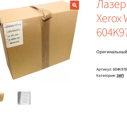
Лазер
Xerox 
604K9
Оригинальный
Артикул:
604K978
Категория:
ЗИП