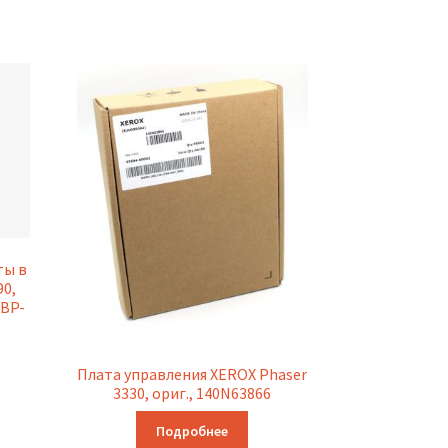
ты в
90,
LBP-
Плата управления XEROX Phaser
3330, ориг., 140N63866
Подробнее