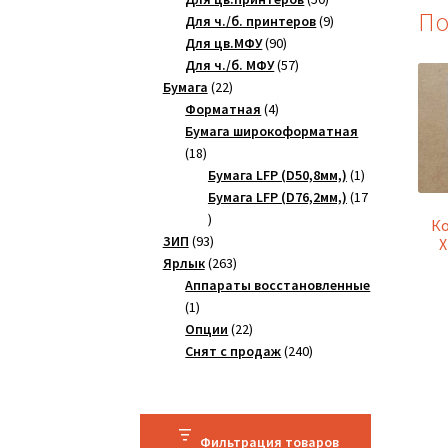
По
товаров
9
Для ч./б. принтеров
9
90
товаров
Для цв.МФУ
90
товаров
57
Для ч./б. МФУ
57
22
товаров
Бумага
22
товара
4
Форматная
4
товара
Бумага широкоформатная
18
18
товаров
1
Бумага LFP (D50,8мм,)
1
товар
Бумага LFP (D76,2мм,)
17
17
Ко
товаров
93
ЗИП
93
X
товара
263
Ярлык
263
товара
Аппараты восстановленные
1
1
товар
22
Опции
22
товара
240
Снят с продаж
240
товаров
Фильтрация товаров