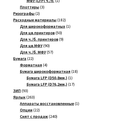
товар
1
МФУ (LFP) ч./б.
1
3
товар
Плоттеры
3
2
товара
Ризографы
2
товара
182
Расходные материалы
182
товара
1
Для широкоформатных
1
50
товар
Для цв.принтеров
50
товаров
9
Для ч./б. принтеров
9
90
товаров
Для цв.МФУ
90
товаров
57
Для ч./б. МФУ
57
22
товаров
Бумага
22
товара
4
Форматная
4
товара
18
Бумага широкоформатная
18
1
товаров
Бумага LFP (D50,8мм,)
1
товар
17
Бумага LFP (D76,2мм,)
17
93
товаров
ЗИП
93
товара
263
Ярлык
263
товара
1
Аппараты восстановленные
1
22
товар
Опции
22
товара
240
Снят с продаж
240
товаров