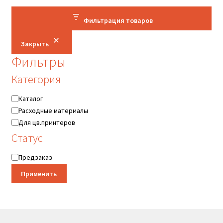
Фильтрация товаров
Закрыть
Фильтры
Категория
Категория
Каталог
Расходные материалы
Для цв.принтеров
Статус
Статус
Предзаказ
Применить