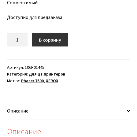
Совместимый
Доступно для предзаказа
Количество
В корзину
товара
Тонер
желтый
XEROX
Артикул:
106R01445
Категория:
Для цв.принтеров
Phaser
Метки:
Phaser 7500
,
XEROX
7500
(17.8K),
106R01445
Описание
Описание