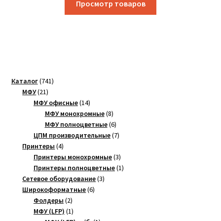
Просмотр товаров
741
Каталог
741
21
товар
МФУ
21
товар
14
МФУ офисные
14
товаров
8
МФУ монохромные
8
товаров
6
МФУ полноцветные
6
товаров
7
ЦПМ производительные
7
4
товаров
Принтеры
4
товара
3
Принтеры монохромные
3
товара
1
Принтеры полноцветные
1
3
товар
Сетевое оборудование
3
6
товара
Широкоформатные
6
2
товаров
Фолдеры
2
товара
1
МФУ (LFP)
1