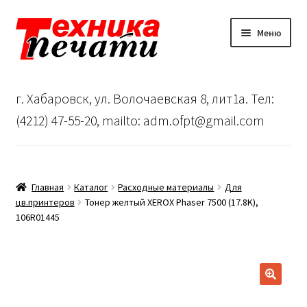
Перейти
Перейти
Меню
к
к
навигации
содержимому
Главная
г. Хабаровск, ул. Волочаевская 8, лит1а. Тел:
Сервисный центр
(4212) 47-55-20, mailto: adm.ofpt@gmail.com
О нас
…
Главная
Каталог
Расходные материалы
Для
цв.принтеров
Тонер желтый XEROX Phaser 7500 (17.8K),
106R01445
Корзина