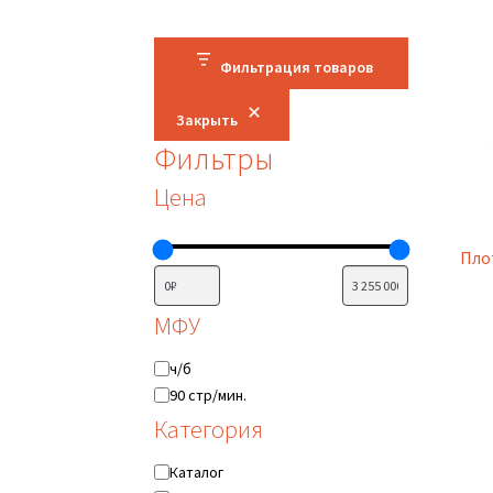
Фильтрация товаров
Закрыть
Фильтры
Цена
Пло
МФУ
МФУ
ч/б
90 стр/мин.
Категория
Категория
Каталог