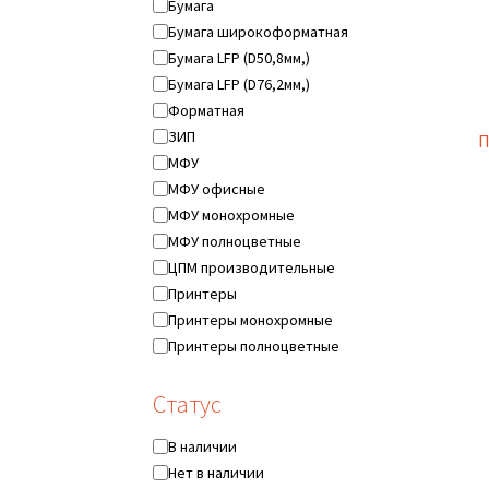
Бумага
Бумага широкоформатная
Бумага LFP (D50,8мм,)
Бумага LFP (D76,2мм,)
Форматная
ЗИП
П
МФУ
МФУ офисные
МФУ монохромные
МФУ полноцветные
ЦПМ производительные
Принтеры
Принтеры монохромные
Принтеры полноцветные
Ещё...
Статус
Статус
В наличии
Нет в наличии