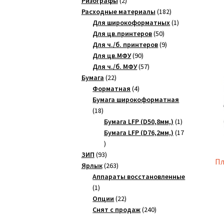
Ризографы
2
товара
182
Расходные материалы
182
товара
1
Для широкоформатных
1
50
товар
Для цв.принтеров
50
товаров
9
Для ч./б. принтеров
9
90
товаров
Для цв.МФУ
90
товаров
57
Для ч./б. МФУ
57
22
товаров
Бумага
22
товара
4
Форматная
4
товара
Бумага широкоформатная
18
18
товаров
1
Бумага LFP (D50,8мм,)
1
товар
Бумага LFP (D76,2мм,)
17
17
товаров
93
ЗИП
93
Пл
товара
263
Ярлык
263
товара
Аппараты восстановленные
1
1
товар
22
Опции
22
товара
240
Снят с продаж
240
товаров