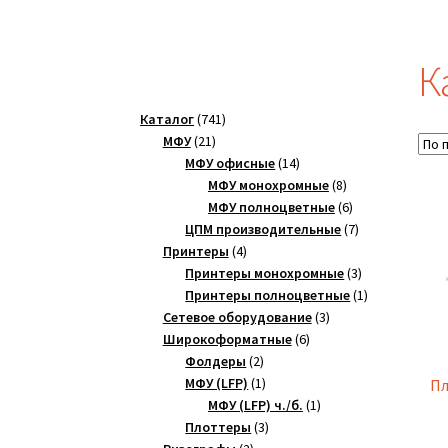
К
741
Каталог
741
21
товар
МФУ
21
товар
14
МФУ офисные
14
товаров
8
МФУ монохромные
8
товаров
6
МФУ полноцветные
6
товаров
7
ЦПМ производительные
7
4
товаров
Принтеры
4
товара
3
Принтеры монохромные
3
товара
1
Принтеры полноцветные
1
3
товар
Сетевое оборудование
3
6
товара
Широкоформатные
6
2
товаров
Фолдеры
2
товара
1
МФУ (LFP)
1
Пл
товар
1
МФУ (LFP) ч./б.
1
3
товар
Плоттеры
3
2
товара