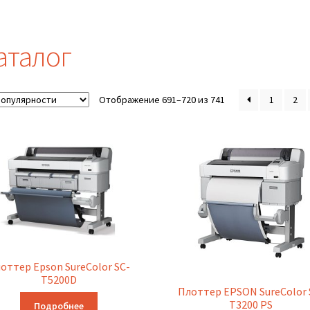
аталог
Сортировка:
Отображение 691–720 из 741
1
2
по
популярности
оттер Epson SureColor SC-
T5200D
Плоттер EPSON SureColor 
T3200 PS
Подробнее