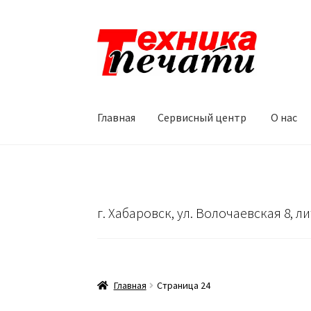
Перейти
Перейти
к
к
навигации
содержимому
Главная
Сервисный центр
О нас
Главная
Сервисный центр
О нас
…
Корзина
г. Хабаровск, ул. Волочаевская 8, ли
Главная
Страница 24