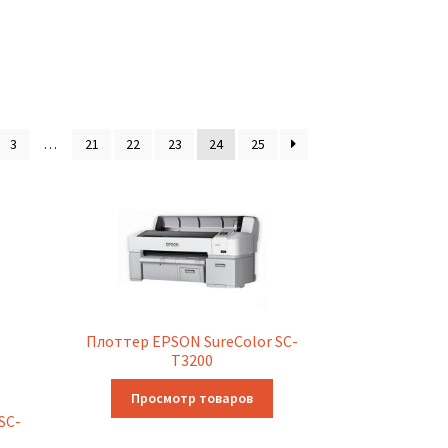
3
…
21
22
23
24
25
Плоттер EPSON SureColor SC-
T3200
Просмотр товаров
SC-