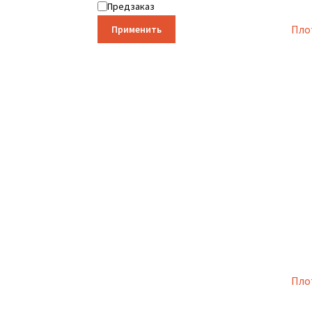
Предзаказ
Пло
Применить
Пло