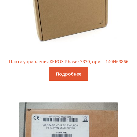
Плата управления XEROX Phaser 3330, ориг., 140N63866
Подробнее