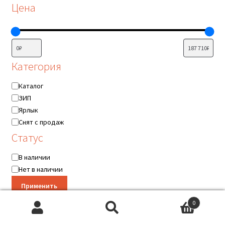
Цена
Категория
Категория
Каталог
ЗИП
Ярлык
Снят с продаж
Статус
Статус
В наличии
Нет в наличии
Применить
0
Искать:
Поиск