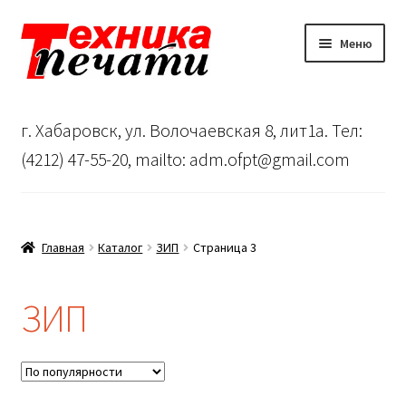
Перейти
Перейти
Меню
к
к
навигации
содержимому
Главная
г. Хабаровск, ул. Волочаевская 8, лит1а. Тел:
Сервисный центр
(4212) 47-55-20, mailto: adm.ofpt@gmail.com
О нас
…
Главная
Каталог
ЗИП
Страница 3
Корзина
ЗИП