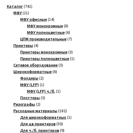
741
Каталог
741
21
товар
МФУ
21
товар
14
МФУ офисные
14
товаров
8
МФУ монохромные
8
товаров
6
МФУ полноцветные
6
товаров
7
ЦПМ производительные
7
4
товаров
Принтеры
4
товара
3
Принтеры монохромные
3
товара
1
Принтеры полноцветные
1
3
товар
Сетевое оборудование
3
6
товара
Широкоформатные
6
2
товаров
Фолдеры
2
товара
1
МФУ (LFP)
1
товар
1
МФУ (LFP) ч./б.
1
3
товар
Плоттеры
3
2
товара
Ризографы
2
товара
182
Расходные материалы
182
товара
1
Для широкоформатных
1
50
товар
Для цв.принтеров
50
товаров
9
Для ч./б. принтеров
9