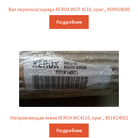
Вал переноса/заряда XEROX WCP 4110, ориг., 059K54580
Подробнее
Направляющая левая XEROX WC4110, ориг., 801K14501
Подробнее