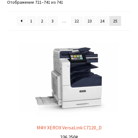
Сортировка:
Отображение 721–741 из 741
по
популярности
1
2
3
…
22
23
24
25
МФУ XEROX VersaLink C7120_D
236 250
₽