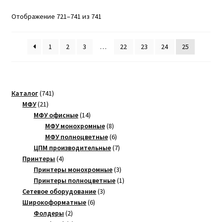
Сортировка:
Отображение 721–741 из 741
по
популярности
1
2
3
…
22
23
24
25
741
Каталог
741
21
товар
МФУ
21
товар
14
МФУ офисные
14
товаров
8
МФУ монохромные
8
товаров
6
МФУ полноцветные
6
товаров
7
ЦПМ производительные
7
4
товаров
Принтеры
4
товара
3
Принтеры монохромные
3
товара
1
Принтеры полноцветные
1
3
товар
Сетевое оборудование
3
6
товара
Широкоформатные
6
2
товаров
Фолдеры
2