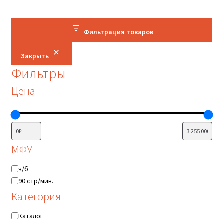
Фильтрация товаров
Закрыть
Фильтры
Цена
МФУ
МФУ
ч/б
90 стр/мин.
Категория
Категория
Каталог