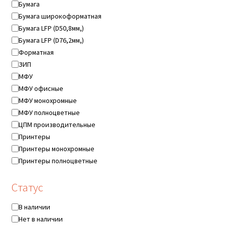
Бумага
Бумага широкоформатная
Бумага LFP (D50,8мм,)
Бумага LFP (D76,2мм,)
Форматная
ЗИП
МФУ
МФУ офисные
МФУ монохромные
МФУ полноцветные
ЦПМ производительные
Принтеры
Принтеры монохромные
Принтеры полноцветные
Ещё...
Статус
Статус
В наличии
Нет в наличии