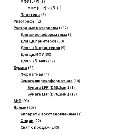
товара
1
МФУ (LFP)
1
товар
1
МФУ (LFP) ч./б.
1
3
товар
Плоттеры
3
2
товара
Ризографы
2
товара
182
Расходные материалы
182
товара
1
Для широкоформатных
1
50
товар
Для цв.принтеров
50
товаров
9
Для ч./б. принтеров
9
90
товаров
Для цв.МФУ
90
товаров
57
Для ч./б. МФУ
57
22
товаров
Бумага
22
товара
4
Форматная
4
товара
18
Бумага широкоформатная
18
1
товаров
Бумага LFP (D50,8мм,)
1
товар
17
Бумага LFP (D76,2мм,)
17
93
товаров
ЗИП
93
товара
263
Ярлык
263
товара
1
Аппараты восстановленные
1
22
товар
Опции
22
товара
240
Снят с продаж
240
товаров