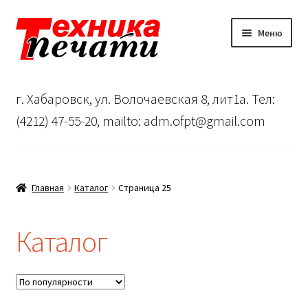
Перейти
Перейти
Меню
к
к
навигации
содержимому
Главная
г. Хабаровск, ул. Волочаевская 8, лит1а. Тел:
Сервисный центр
(4212) 47-55-20, mailto: adm.ofpt@gmail.com
О нас
…
Главная
Каталог
Страница 25
Корзина
Каталог