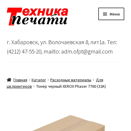
Перейти
Перейти
Меню
к
к
навигации
содержимому
Главная
г. Хабаровск, ул. Волочаевская 8, лит1а. Тел:
Сервисный центр
(4212) 47-55-20, mailto: adm.ofpt@gmail.com
О нас
…
Главная
Каталог
Расходные материалы
Для
цв.принтеров
Тонер черный XEROX Phaser 7760 (32K)
Корзина