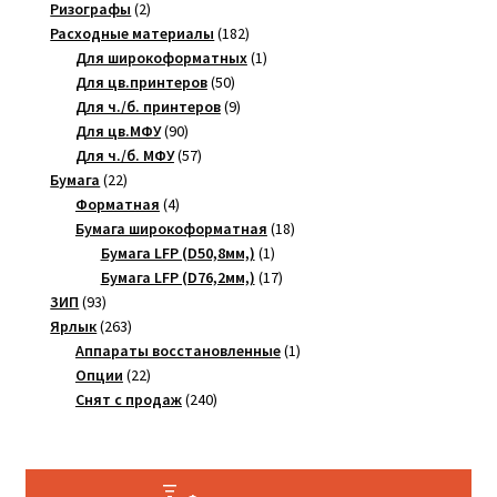
2
товара
Ризографы
2
товара
182
Расходные материалы
182
товара
1
Для широкоформатных
1
50
товар
Для цв.принтеров
50
товаров
9
Для ч./б. принтеров
9
90
товаров
Для цв.МФУ
90
товаров
57
Для ч./б. МФУ
57
22
товаров
Бумага
22
товара
4
Форматная
4
товара
18
Бумага широкоформатная
18
1
товаров
Бумага LFP (D50,8мм,)
1
товар
17
Бумага LFP (D76,2мм,)
17
93
товаров
ЗИП
93
товара
263
Ярлык
263
товара
1
Аппараты восстановленные
1
22
товар
Опции
22
товара
240
Снят с продаж
240
товаров