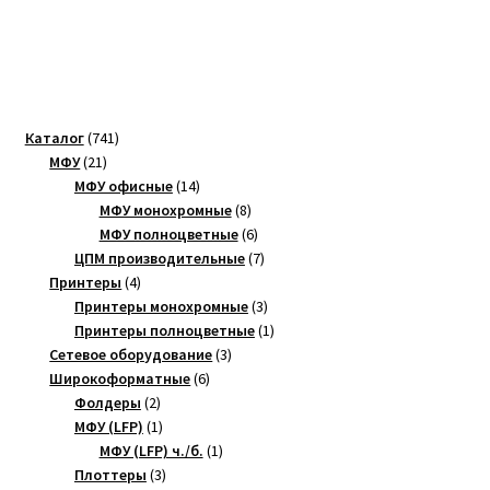
741
Каталог
741
21
товар
МФУ
21
товар
14
МФУ офисные
14
товаров
8
МФУ монохромные
8
товаров
6
МФУ полноцветные
6
товаров
7
ЦПМ производительные
7
4
товаров
Принтеры
4
товара
3
Принтеры монохромные
3
товара
1
Принтеры полноцветные
1
3
товар
Сетевое оборудование
3
6
товара
Широкоформатные
6
2
товаров
Фолдеры
2
товара
1
МФУ (LFP)
1
товар
1
МФУ (LFP) ч./б.
1
3
товар
Плоттеры
3