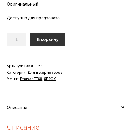
Оригинальный
Доступно для предзаказа
Количество
В корзину
товара
Тонер
черный
XEROX
Артикул:
106R01163
Категория:
Для цв.принтеров
Phaser
Метки:
Phaser 7760
,
XEROX
7760
(32K)
Описание
Описание