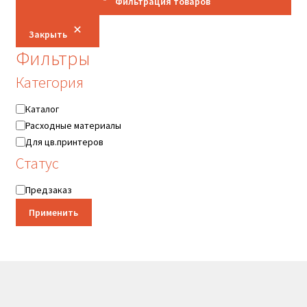
Фильтрация товаров
Закрыть
Фильтры
Категория
Категория
Каталог
Расходные материалы
Для цв.принтеров
Статус
Статус
Предзаказ
Применить